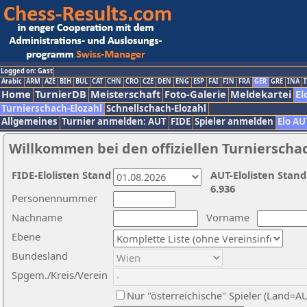
Logged on: Gast
Arabic
ARM
AZE
BIH
BUL
CAT
CHN
CRO
CZE
DEN
ENG
ESP
FAI
FIN
FRA
GER
GRE
INA
I
Home
TurnierDB
Meisterschaft
Foto-Galerie
Meldekartei
El
Turnierschach-Elozahl
Schnellschach-Elozahl
Allgemeines
Turnier anmelden: AUT
FIDE
Spieler anmelden
Elo AU
Willkommen bei den offiziellen Turnierscha
FIDE-Elolisten Stand
AUT-Elolisten Stand
6.936
Personennummer
Nachname
Vorname
Ebene
Bundesland
Spgem./Kreis/Verein
Nur "österreichische" Spieler (Land=A