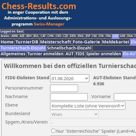
Logged on: Gast
Arabic
ARM
AZE
BIH
BUL
CAT
CHN
CRO
CZE
DEN
ENG
ESP
FAI
FIN
FRA
GER
GRE
INA
I
Home
TurnierDB
Meisterschaft
Foto-Galerie
Meldekartei
El
Turnierschach-Elozahl
Schnellschach-Elozahl
Allgemeines
Turnier anmelden: AUT
FIDE
Spieler anmelden
Elo AU
Willkommen bei den offiziellen Turnierscha
FIDE-Elolisten Stand
AUT-Elolisten Stand
6.936
Personennummer
Nachname
Vorname
Ebene
Bundesland
Spgem./Kreis/Verein
Nur "österreichische" Spieler (Land=A