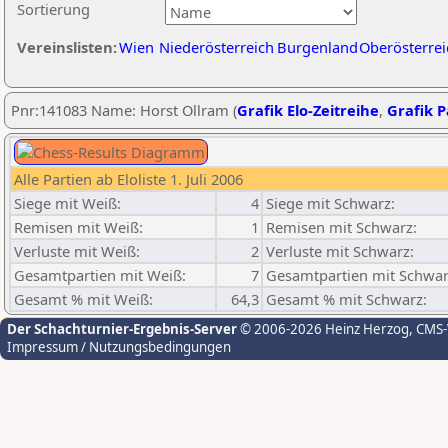
Sortierung
Vereinslisten:
Wien
Niederösterreich
Burgenland
Oberösterrei
Pnr:141083 Name: Horst Ollram (
Grafik Elo-Zeitreihe
,
Grafik P
Alle Partien ab Eloliste 1. Juli 2006
Siege mit Weiß:
4
Siege mit Schwarz:
Remisen mit Weiß:
1
Remisen mit Schwarz:
Verluste mit Weiß:
2
Verluste mit Schwarz:
Gesamtpartien mit Weiß:
7
Gesamtpartien mit Schwar
Gesamt % mit Weiß:
64,3
Gesamt % mit Schwarz:
Der Schachturnier-Ergebnis-Server
© 2006-2026 Heinz Herzog
, CMS
Impressum / Nutzungsbedingungen