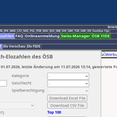
Servert
TA
JPN
MKD
LTU
NED
POL
POR
ROU
RUS
SRB
SVK
SWE
TUR
UKR
VIE
FontSize:11pt
ozahlen
FAQ
Onlineanmeldung
Swiss-Manager
ÖSB
FIDE
T
Elo Vorschau
Elo FIDE
ch-Elozahlen des ÖSB
 01.07.2026, letzte Änderung am 11.07.2026 13:14, gewertete P
Kategorie
Geschlecht
Spielberechtigung
Top 100
UT)