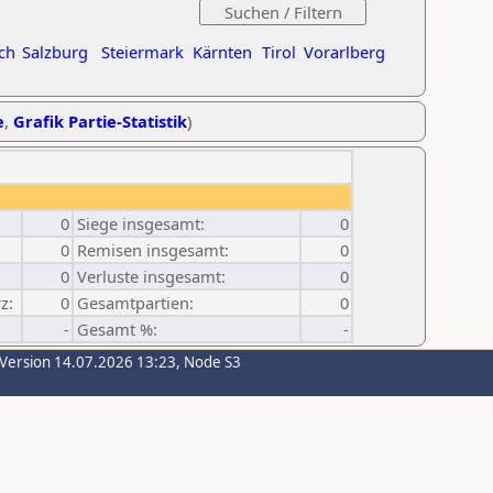
ch
Salzburg
Steiermark
Kärnten
Tirol
Vorarlberg
e
,
Grafik Partie-Statistik
)
0
Siege insgesamt:
0
0
Remisen insgesamt:
0
0
Verluste insgesamt:
0
z:
0
Gesamtpartien:
0
-
Gesamt %:
-
-Version 14.07.2026 13:23, Node S3