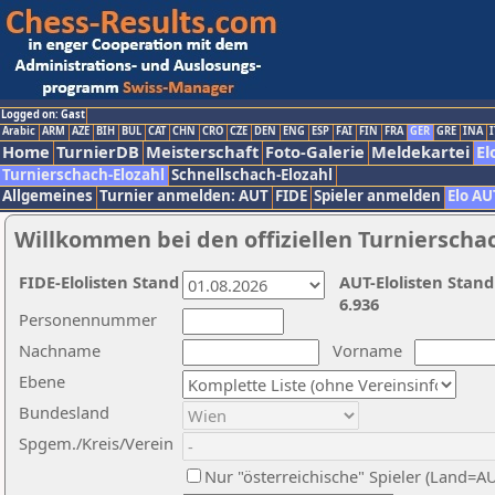
Logged on: Gast
Arabic
ARM
AZE
BIH
BUL
CAT
CHN
CRO
CZE
DEN
ENG
ESP
FAI
FIN
FRA
GER
GRE
INA
I
Home
TurnierDB
Meisterschaft
Foto-Galerie
Meldekartei
El
Turnierschach-Elozahl
Schnellschach-Elozahl
Allgemeines
Turnier anmelden: AUT
FIDE
Spieler anmelden
Elo AU
Willkommen bei den offiziellen Turnierscha
FIDE-Elolisten Stand
AUT-Elolisten Stand
6.936
Personennummer
Nachname
Vorname
Ebene
Bundesland
Spgem./Kreis/Verein
Nur "österreichische" Spieler (Land=A