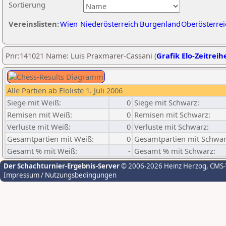
Sortierung
Vereinslisten:
Wien
Niederösterreich
Burgenland
Oberösterrei
Pnr:141021 Name: Luis Praxmarer-Cassani (
Grafik Elo-Zeitreih
Alle Partien ab Eloliste 1. Juli 2006
Siege mit Weiß:
0
Siege mit Schwarz:
Remisen mit Weiß:
0
Remisen mit Schwarz:
Verluste mit Weiß:
0
Verluste mit Schwarz:
Gesamtpartien mit Weiß:
0
Gesamtpartien mit Schwar
Gesamt % mit Weiß:
-
Gesamt % mit Schwarz:
Der Schachturnier-Ergebnis-Server
© 2006-2026 Heinz Herzog
, CMS
Impressum / Nutzungsbedingungen