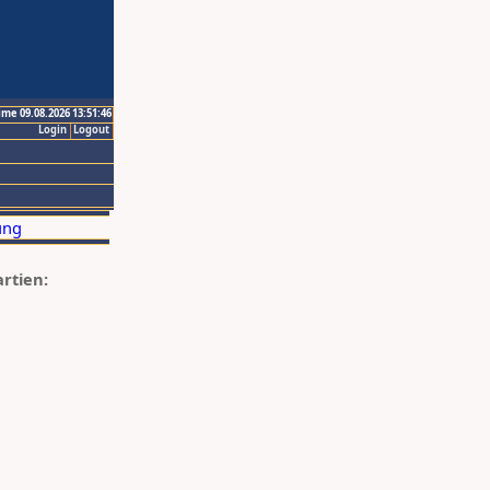
ime 09.08.2026 13:51:46
Login
Logout
artien: