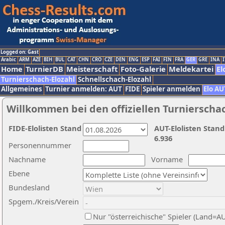
Logged on: Gast
Arabic
ARM
AZE
BIH
BUL
CAT
CHN
CRO
CZE
DEN
ENG
ESP
FAI
FIN
FRA
GER
GRE
INA
I
Home
TurnierDB
Meisterschaft
Foto-Galerie
Meldekartei
El
Turnierschach-Elozahl
Schnellschach-Elozahl
Allgemeines
Turnier anmelden: AUT
FIDE
Spieler anmelden
Elo AU
Willkommen bei den offiziellen Turnierscha
FIDE-Elolisten Stand
AUT-Elolisten Stand
6.936
Personennummer
Nachname
Vorname
Ebene
Bundesland
Spgem./Kreis/Verein
Nur "österreichische" Spieler (Land=A