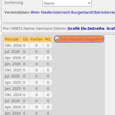
Sortierung
Vereinslisten:
Wien
Niederösterreich
Burgenland
Oberösterrei
Pnr:140872 Name: Hermann Steiner (
Grafik Elo-Zeitreihe
,
Graf
Periode
Elo
Partien
Pkt.
Okt. 2026
0
0
0
Jul. 2026
0
0
0
Apr. 2026
0
0
0
Jan. 2026
0
0
0
Okt. 2025
0
0
0
Jul. 2025
0
0
0
Apr. 2025
0
0
0
Jan. 2025
0
0
0
Okt. 2024
0
0
0
Jul. 2024
0
0
0
Apr. 2024
0
0
0
Jan. 2024
0
0
0