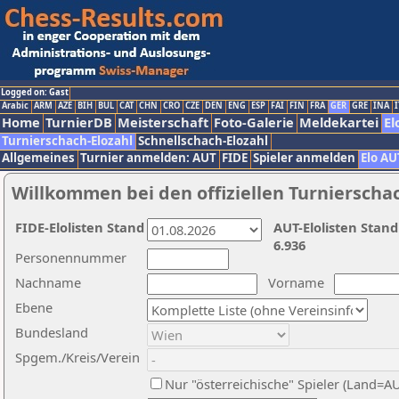
Logged on: Gast
Arabic
ARM
AZE
BIH
BUL
CAT
CHN
CRO
CZE
DEN
ENG
ESP
FAI
FIN
FRA
GER
GRE
INA
I
Home
TurnierDB
Meisterschaft
Foto-Galerie
Meldekartei
El
Turnierschach-Elozahl
Schnellschach-Elozahl
Allgemeines
Turnier anmelden: AUT
FIDE
Spieler anmelden
Elo AU
Willkommen bei den offiziellen Turnierscha
FIDE-Elolisten Stand
AUT-Elolisten Stand
6.936
Personennummer
Nachname
Vorname
Ebene
Bundesland
Spgem./Kreis/Verein
Nur "österreichische" Spieler (Land=A