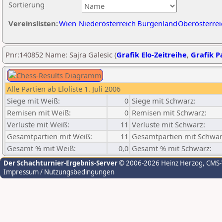
Sortierung
Vereinslisten:
Wien
Niederösterreich
Burgenland
Oberösterrei
Pnr:140852 Name: Sajra Galesic (
Grafik Elo-Zeitreihe
,
Grafik Pa
Alle Partien ab Eloliste 1. Juli 2006
Siege mit Weiß:
0
Siege mit Schwarz:
Remisen mit Weiß:
0
Remisen mit Schwarz:
Verluste mit Weiß:
11
Verluste mit Schwarz:
Gesamtpartien mit Weiß:
11
Gesamtpartien mit Schwar
Gesamt % mit Weiß:
0,0
Gesamt % mit Schwarz:
Der Schachturnier-Ergebnis-Server
© 2006-2026 Heinz Herzog
, CMS
Impressum / Nutzungsbedingungen