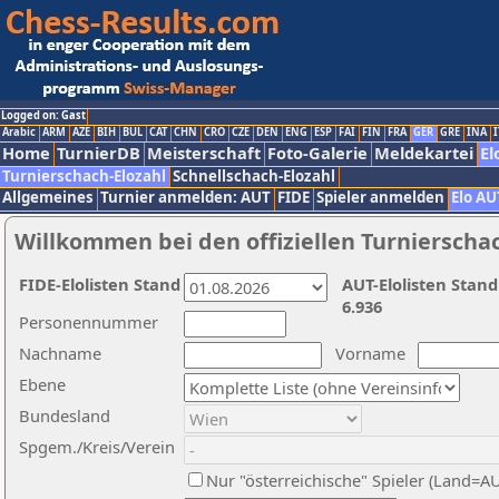
Logged on: Gast
Arabic
ARM
AZE
BIH
BUL
CAT
CHN
CRO
CZE
DEN
ENG
ESP
FAI
FIN
FRA
GER
GRE
INA
I
Home
TurnierDB
Meisterschaft
Foto-Galerie
Meldekartei
El
Turnierschach-Elozahl
Schnellschach-Elozahl
Allgemeines
Turnier anmelden: AUT
FIDE
Spieler anmelden
Elo AU
Willkommen bei den offiziellen Turnierscha
FIDE-Elolisten Stand
AUT-Elolisten Stand
6.936
Personennummer
Nachname
Vorname
Ebene
Bundesland
Spgem./Kreis/Verein
Nur "österreichische" Spieler (Land=A