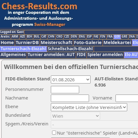
Logged on: Gast
Arabic
ARM
AZE
BIH
BUL
CAT
CHN
CRO
CZE
DEN
ENG
ESP
FAI
FIN
FRA
GER
GRE
INA
I
Home
TurnierDB
Meisterschaft
Foto-Galerie
Meldekartei
El
Turnierschach-Elozahl
Schnellschach-Elozahl
Allgemeines
Turnier anmelden: AUT
FIDE
Spieler anmelden
Elo AU
Willkommen bei den offiziellen Turnierscha
FIDE-Elolisten Stand
AUT-Elolisten Stand
6.936
Personennummer
Nachname
Vorname
Ebene
Bundesland
Spgem./Kreis/Verein
Nur "österreichische" Spieler (Land=A