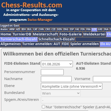
Logged on: Gast
Arabic
ARM
AZE
BIH
BUL
CAT
CHN
CRO
CZE
DEN
ENG
ESP
FAI
FIN
FRA
GER
GRE
INA
I
Home
TurnierDB
Meisterschaft
Foto-Galerie
Meldekartei
El
Turnierschach-Elozahl
Schnellschach-Elozahl
Allgemeines
Turnier anmelden: AUT
FIDE
Spieler anmelden
Elo AU
Willkommen bei den offiziellen Turnierscha
FIDE-Elolisten Stand
AUT-Elolisten Stand
6.936
Personennummer
Nachname
Vorname
Ebene
Bundesland
Spgem./Kreis/Verein
Nur "österreichische" Spieler (Land=A