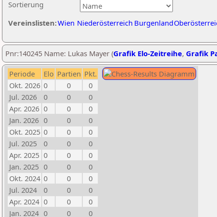
Sortierung
Vereinslisten:
Wien
Niederösterreich
Burgenland
Oberösterrei
Pnr:140245 Name: Lukas Mayer (
Grafik Elo-Zeitreihe
,
Grafik Pa
Periode
Elo
Partien
Pkt.
Okt. 2026
0
0
0
Jul. 2026
0
0
0
Apr. 2026
0
0
0
Jan. 2026
0
0
0
Okt. 2025
0
0
0
Jul. 2025
0
0
0
Apr. 2025
0
0
0
Jan. 2025
0
0
0
Okt. 2024
0
0
0
Jul. 2024
0
0
0
Apr. 2024
0
0
0
Jan. 2024
0
0
0