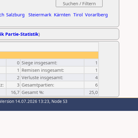
ch
Salzburg
Steiermark
Kärnten
Tirol
Vorarlberg
ik Partie-Statistik
)
0
Siege insgesamt:
1
1
Remisen insgesamt:
1
2
Verluste insgesamt:
4
z:
3
Gesamtpartien:
6
16,7
Gesamt %:
25,0
-Version 14.07.2026 13:23, Node S3