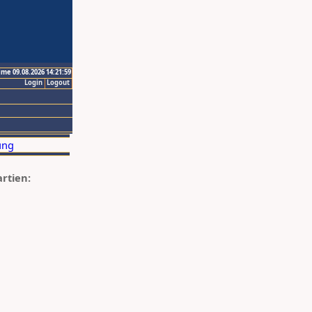
ime 09.08.2026 14:21:59
Login
Logout
artien: