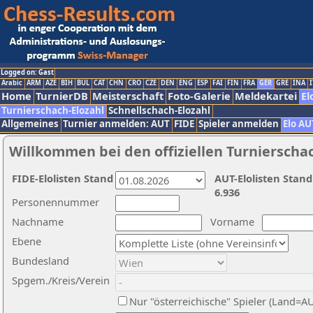
Logged on: Gast
Arabic
ARM
AZE
BIH
BUL
CAT
CHN
CRO
CZE
DEN
ENG
ESP
FAI
FIN
FRA
GER
GRE
INA
I
Home
TurnierDB
Meisterschaft
Foto-Galerie
Meldekartei
El
Turnierschach-Elozahl
Schnellschach-Elozahl
Allgemeines
Turnier anmelden: AUT
FIDE
Spieler anmelden
Elo AU
Willkommen bei den offiziellen Turnierscha
FIDE-Elolisten Stand
AUT-Elolisten Stand
6.936
Personennummer
Nachname
Vorname
Ebene
Bundesland
Spgem./Kreis/Verein
Nur "österreichische" Spieler (Land=A