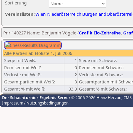
Sortierung
Vereinslisten:
Wien
Niederösterreich
Burgenland
Oberösterrei
Pnr:140227 Name: Benjamin Vögele (
Grafik Elo-Zeitreihe
,
Graf
Alle Partien ab Eloliste 1. Juli 2006
Siege mit Weiß:
1
Siege mit Schwarz:
Remisen mit Weiß:
0
Remisen mit Schwarz:
Verluste mit Weiß:
2
Verluste mit Schwarz:
Gesamtpartien mit Weiß:
3
Gesamtpartien mit Schwar
Gesamt % mit Weiß:
33,3
Gesamt % mit Schwarz:
Der Schachturnier-Ergebnis-Server
© 2006-2026 Heinz Herzog
, CMS
Impressum / Nutzungsbedingungen