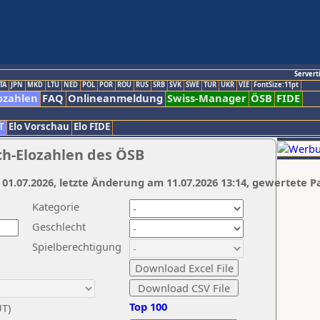
Servert
TA
JPN
MKD
LTU
NED
POL
POR
ROU
RUS
SRB
SVK
SWE
TUR
UKR
VIE
FontSize:11pt
ozahlen
FAQ
Onlineanmeldung
Swiss-Manager
ÖSB
FIDE
T
Elo Vorschau
Elo FIDE
ch-Elozahlen des ÖSB
 01.07.2026, letzte Änderung am 11.07.2026 13:14, gewertete P
Kategorie
Geschlecht
Spielberechtigung
Top 100
UT)