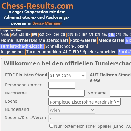
Logged on: Gast
Arabic
ARM
AZE
BIH
BUL
CAT
CHN
CRO
CZE
DEN
ENG
ESP
FAI
FIN
FRA
GER
GRE
INA
I
Home
TurnierDB
Meisterschaft
Foto-Galerie
Meldekartei
El
Turnierschach-Elozahl
Schnellschach-Elozahl
Allgemeines
Turnier anmelden: AUT
FIDE
Spieler anmelden
Elo AU
Willkommen bei den offiziellen Turnierscha
FIDE-Elolisten Stand
AUT-Elolisten Stand
6.936
Personennummer
Nachname
Vorname
Ebene
Bundesland
Spgem./Kreis/Verein
Nur "österreichische" Spieler (Land=A