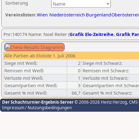
Sortierung
Vereinslisten:
Wien
Niederösterreich
Burgenland
Oberösterrei
Pnr:140174 Name: Noel Reiter (
Grafik Elo-Zeitreihe
,
Grafik Par
Alle Partien ab Eloliste 1. Juli 2006
Siege mit Weiß:
2
Siege mit Schwarz:
Remisen mit Weiß:
0
Remisen mit Schwarz:
Verluste mit Weiß:
1
Verluste mit Schwarz:
Gesamtpartien mit Weiß:
3
Gesamtpartien mit Schwar
Gesamt % mit Weiß:
66,7
Gesamt % mit Schwarz:
Der Schachturnier-Ergebnis-Server
© 2006-2026 Heinz Herzog
, CMS
Impressum / Nutzungsbedingungen