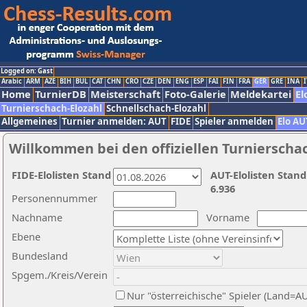
Logged on: Gast
Arabic
ARM
AZE
BIH
BUL
CAT
CHN
CRO
CZE
DEN
ENG
ESP
FAI
FIN
FRA
GER
GRE
INA
I
Home
TurnierDB
Meisterschaft
Foto-Galerie
Meldekartei
El
Turnierschach-Elozahl
Schnellschach-Elozahl
Allgemeines
Turnier anmelden: AUT
FIDE
Spieler anmelden
Elo AU
Willkommen bei den offiziellen Turnierscha
FIDE-Elolisten Stand
AUT-Elolisten Stand
6.936
Personennummer
Nachname
Vorname
Ebene
Bundesland
Spgem./Kreis/Verein
Nur "österreichische" Spieler (Land=A