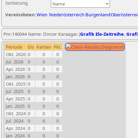
Sortierung
Vereinslisten:
Wien
Niederösterreich
Burgenland
Oberösterrei
Pnr:140044 Name: Dincer Karaagac (
Grafik Elo-Zeitreihe
,
Grafi
Periode
Elo
Partien
Pkt.
Okt. 2026
0
0
0
Jul. 2026
0
0
0
Apr. 2026
0
0
0
Jan. 2026
0
0
0
Okt. 2025
0
0
0
Jul. 2025
0
0
0
Apr. 2025
0
0
0
Jan. 2025
0
0
0
Okt. 2024
0
0
0
Jul. 2024
0
0
0
Apr. 2024
0
0
0
Jan. 2024
0
0
0