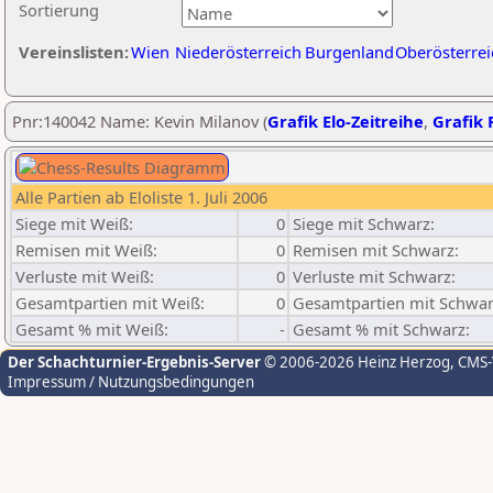
Sortierung
Vereinslisten:
Wien
Niederösterreich
Burgenland
Oberösterrei
Pnr:140042 Name: Kevin Milanov (
Grafik Elo-Zeitreihe
,
Grafik P
Alle Partien ab Eloliste 1. Juli 2006
Siege mit Weiß:
0
Siege mit Schwarz:
Remisen mit Weiß:
0
Remisen mit Schwarz:
Verluste mit Weiß:
0
Verluste mit Schwarz:
Gesamtpartien mit Weiß:
0
Gesamtpartien mit Schwar
Gesamt % mit Weiß:
-
Gesamt % mit Schwarz:
Der Schachturnier-Ergebnis-Server
© 2006-2026 Heinz Herzog
, CMS
Impressum / Nutzungsbedingungen