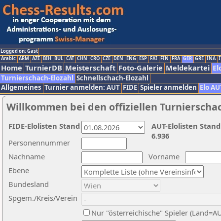
Logged on: Gast
Arabic
ARM
AZE
BIH
BUL
CAT
CHN
CRO
CZE
DEN
ENG
ESP
FAI
FIN
FRA
GER
GRE
INA
I
Home
TurnierDB
Meisterschaft
Foto-Galerie
Meldekartei
El
Turnierschach-Elozahl
Schnellschach-Elozahl
Allgemeines
Turnier anmelden: AUT
FIDE
Spieler anmelden
Elo AU
Willkommen bei den offiziellen Turnierscha
FIDE-Elolisten Stand
AUT-Elolisten Stand
6.936
Personennummer
Nachname
Vorname
Ebene
Bundesland
Spgem./Kreis/Verein
Nur "österreichische" Spieler (Land=A