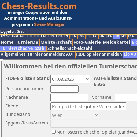
Logged on: Gast
Arabic
ARM
AZE
BIH
BUL
CAT
CHN
CRO
CZE
DEN
ENG
ESP
FAI
FIN
FRA
GER
GRE
INA
I
Home
TurnierDB
Meisterschaft
Foto-Galerie
Meldekartei
El
Turnierschach-Elozahl
Schnellschach-Elozahl
Allgemeines
Turnier anmelden: AUT
FIDE
Spieler anmelden
Elo AU
Willkommen bei den offiziellen Turnierscha
FIDE-Elolisten Stand
AUT-Elolisten Stand
6.936
Personennummer
Nachname
Vorname
Ebene
Bundesland
Spgem./Kreis/Verein
Nur "österreichische" Spieler (Land=A