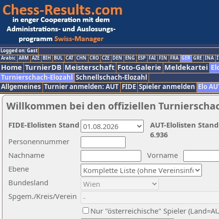
Logged on: Gast
Arabic
ARM
AZE
BIH
BUL
CAT
CHN
CRO
CZE
DEN
ENG
ESP
FAI
FIN
FRA
GER
GRE
INA
I
Home
TurnierDB
Meisterschaft
Foto-Galerie
Meldekartei
El
Turnierschach-Elozahl
Schnellschach-Elozahl
Allgemeines
Turnier anmelden: AUT
FIDE
Spieler anmelden
Elo AU
Willkommen bei den offiziellen Turnierscha
FIDE-Elolisten Stand
AUT-Elolisten Stand
6.936
Personennummer
Nachname
Vorname
Ebene
Bundesland
Spgem./Kreis/Verein
Nur "österreichische" Spieler (Land=A