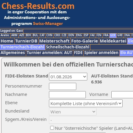
Logged on: Gast
Arabic
ARM
AZE
BIH
BUL
CAT
CHN
CRO
CZE
DEN
ENG
ESP
FAI
FIN
FRA
GER
GRE
INA
I
Home
TurnierDB
Meisterschaft
Foto-Galerie
Meldekartei
El
Turnierschach-Elozahl
Schnellschach-Elozahl
Allgemeines
Turnier anmelden: AUT
FIDE
Spieler anmelden
Elo AU
Willkommen bei den offiziellen Turnierscha
FIDE-Elolisten Stand
AUT-Elolisten Stand
6.936
Personennummer
Nachname
Vorname
Ebene
Bundesland
Spgem./Kreis/Verein
Nur "österreichische" Spieler (Land=A