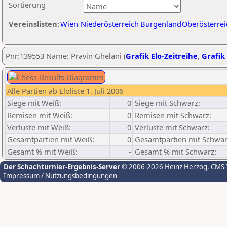
Sortierung
Vereinslisten:
Wien
Niederösterreich
Burgenland
Oberösterrei
Pnr:139553 Name: Pravin Ghelani (
Grafik Elo-Zeitreihe
,
Grafik 
Alle Partien ab Eloliste 1. Juli 2006
Siege mit Weiß:
0
Siege mit Schwarz:
Remisen mit Weiß:
0
Remisen mit Schwarz:
Verluste mit Weiß:
0
Verluste mit Schwarz:
Gesamtpartien mit Weiß:
0
Gesamtpartien mit Schwar
Gesamt % mit Weiß:
-
Gesamt % mit Schwarz:
Der Schachturnier-Ergebnis-Server
© 2006-2026 Heinz Herzog
, CMS
Impressum / Nutzungsbedingungen