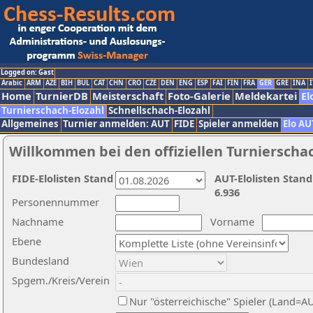
Logged on: Gast
Arabic
ARM
AZE
BIH
BUL
CAT
CHN
CRO
CZE
DEN
ENG
ESP
FAI
FIN
FRA
GER
GRE
INA
I
Home
TurnierDB
Meisterschaft
Foto-Galerie
Meldekartei
El
Turnierschach-Elozahl
Schnellschach-Elozahl
Allgemeines
Turnier anmelden: AUT
FIDE
Spieler anmelden
Elo AU
Willkommen bei den offiziellen Turnierscha
FIDE-Elolisten Stand
AUT-Elolisten Stand
6.936
Personennummer
Nachname
Vorname
Ebene
Bundesland
Spgem./Kreis/Verein
Nur "österreichische" Spieler (Land=A