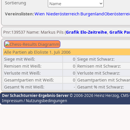
Sortierung
Vereinslisten:
Wien
Niederösterreich
Burgenland
Oberösterrei
Pnr:139537 Name: Markus Pils (
Grafik Elo-Zeitreihe
,
Grafik Par
Alle Partien ab Eloliste 1. Juli 2006
Siege mit Weiß:
0
Siege mit Schwarz:
Remisen mit Weiß:
0
Remisen mit Schwarz:
Verluste mit Weiß:
0
Verluste mit Schwarz:
Gesamtpartien mit Weiß:
0
Gesamtpartien mit Schwar
Gesamt % mit Weiß:
-
Gesamt % mit Schwarz:
Der Schachturnier-Ergebnis-Server
© 2006-2026 Heinz Herzog
, CMS
Impressum / Nutzungsbedingungen