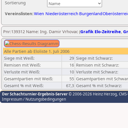
Sortierung
Vereinslisten:
Wien
Niederösterreich
Burgenland
Oberösterrei
Pnr:139312 Name: Ing. Damir Vrhovac (
Grafik Elo-Zeitreihe
,
Gr
Alle Partien ab Eloliste 1. Juli 2006
Siege mit Weiß:
29
Siege mit Schwarz:
Remisen mit Weiß:
16
Remisen mit Schwarz:
Verluste mit Weiß:
10
Verluste mit Schwarz:
Gesamtpartien mit Weiß:
55
Gesamtpartien mit Schwar
Gesamt % mit Weiß:
67,3
Gesamt % mit Schwarz:
Der Schachturnier-Ergebnis-Server
© 2006-2026 Heinz Herzog
, CMS
Impressum / Nutzungsbedingungen