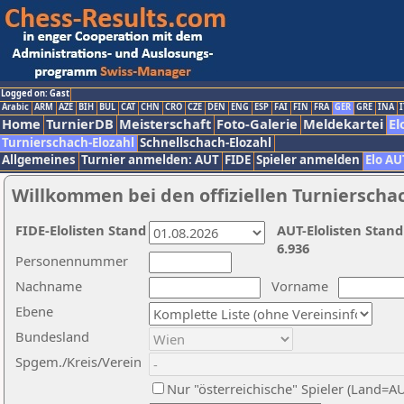
Logged on: Gast
Arabic
ARM
AZE
BIH
BUL
CAT
CHN
CRO
CZE
DEN
ENG
ESP
FAI
FIN
FRA
GER
GRE
INA
I
Home
TurnierDB
Meisterschaft
Foto-Galerie
Meldekartei
El
Turnierschach-Elozahl
Schnellschach-Elozahl
Allgemeines
Turnier anmelden: AUT
FIDE
Spieler anmelden
Elo AU
Willkommen bei den offiziellen Turnierscha
FIDE-Elolisten Stand
AUT-Elolisten Stand
6.936
Personennummer
Nachname
Vorname
Ebene
Bundesland
Spgem./Kreis/Verein
Nur "österreichische" Spieler (Land=A