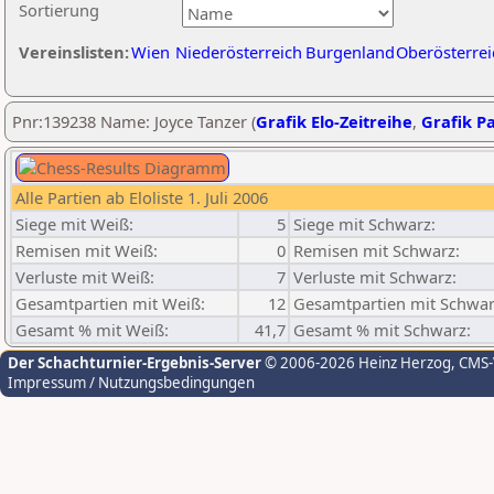
Sortierung
Vereinslisten:
Wien
Niederösterreich
Burgenland
Oberösterrei
Pnr:139238 Name: Joyce Tanzer (
Grafik Elo-Zeitreihe
,
Grafik Pa
Alle Partien ab Eloliste 1. Juli 2006
Siege mit Weiß:
5
Siege mit Schwarz:
Remisen mit Weiß:
0
Remisen mit Schwarz:
Verluste mit Weiß:
7
Verluste mit Schwarz:
Gesamtpartien mit Weiß:
12
Gesamtpartien mit Schwar
Gesamt % mit Weiß:
41,7
Gesamt % mit Schwarz:
Der Schachturnier-Ergebnis-Server
© 2006-2026 Heinz Herzog
, CMS
Impressum / Nutzungsbedingungen