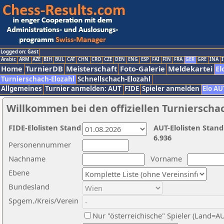
Logged on: Gast
Arabic
ARM
AZE
BIH
BUL
CAT
CHN
CRO
CZE
DEN
ENG
ESP
FAI
FIN
FRA
GER
GRE
INA
I
Home
TurnierDB
Meisterschaft
Foto-Galerie
Meldekartei
El
Turnierschach-Elozahl
Schnellschach-Elozahl
Allgemeines
Turnier anmelden: AUT
FIDE
Spieler anmelden
Elo AU
Willkommen bei den offiziellen Turnierscha
FIDE-Elolisten Stand
AUT-Elolisten Stand
6.936
Personennummer
Nachname
Vorname
Ebene
Bundesland
Spgem./Kreis/Verein
Nur "österreichische" Spieler (Land=A