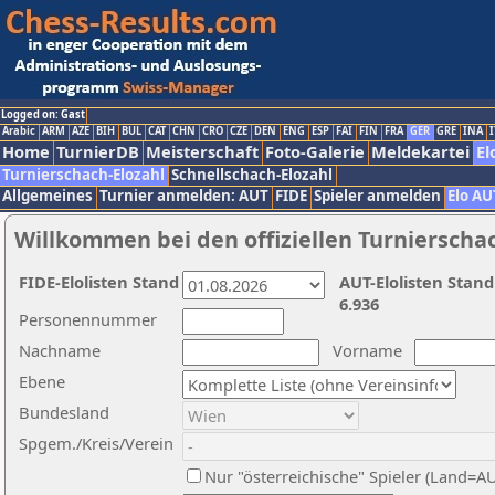
Logged on: Gast
Arabic
ARM
AZE
BIH
BUL
CAT
CHN
CRO
CZE
DEN
ENG
ESP
FAI
FIN
FRA
GER
GRE
INA
I
Home
TurnierDB
Meisterschaft
Foto-Galerie
Meldekartei
El
Turnierschach-Elozahl
Schnellschach-Elozahl
Allgemeines
Turnier anmelden: AUT
FIDE
Spieler anmelden
Elo AU
Willkommen bei den offiziellen Turnierscha
FIDE-Elolisten Stand
AUT-Elolisten Stand
6.936
Personennummer
Nachname
Vorname
Ebene
Bundesland
Spgem./Kreis/Verein
Nur "österreichische" Spieler (Land=A