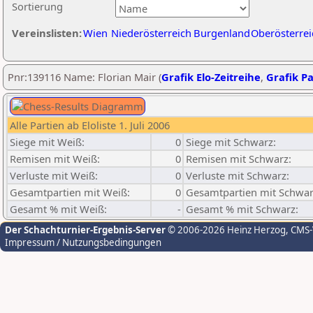
Sortierung
Vereinslisten:
Wien
Niederösterreich
Burgenland
Oberösterrei
Pnr:139116 Name: Florian Mair (
Grafik Elo-Zeitreihe
,
Grafik Pa
Alle Partien ab Eloliste 1. Juli 2006
Siege mit Weiß:
0
Siege mit Schwarz:
Remisen mit Weiß:
0
Remisen mit Schwarz:
Verluste mit Weiß:
0
Verluste mit Schwarz:
Gesamtpartien mit Weiß:
0
Gesamtpartien mit Schwar
Gesamt % mit Weiß:
-
Gesamt % mit Schwarz:
Der Schachturnier-Ergebnis-Server
© 2006-2026 Heinz Herzog
, CMS
Impressum / Nutzungsbedingungen