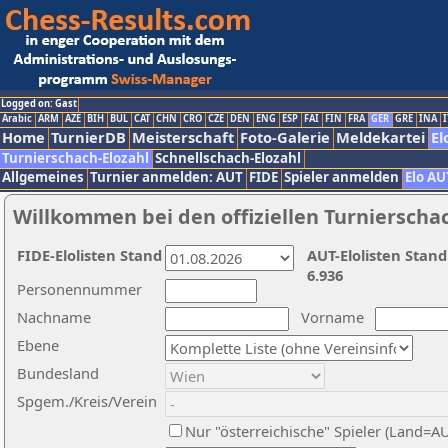
Logged on: Gast
Arabic
ARM
AZE
BIH
BUL
CAT
CHN
CRO
CZE
DEN
ENG
ESP
FAI
FIN
FRA
GER
GRE
INA
I
Home
TurnierDB
Meisterschaft
Foto-Galerie
Meldekartei
El
Turnierschach-Elozahl
Schnellschach-Elozahl
Allgemeines
Turnier anmelden: AUT
FIDE
Spieler anmelden
Elo AU
Willkommen bei den offiziellen Turnierscha
FIDE-Elolisten Stand
AUT-Elolisten Stand
6.936
Personennummer
Nachname
Vorname
Ebene
Bundesland
Spgem./Kreis/Verein
Nur "österreichische" Spieler (Land=A