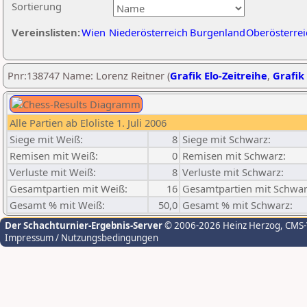
Sortierung
Vereinslisten:
Wien
Niederösterreich
Burgenland
Oberösterrei
Pnr:138747 Name: Lorenz Reitner (
Grafik Elo-Zeitreihe
,
Grafik 
Alle Partien ab Eloliste 1. Juli 2006
Siege mit Weiß:
8
Siege mit Schwarz:
Remisen mit Weiß:
0
Remisen mit Schwarz:
Verluste mit Weiß:
8
Verluste mit Schwarz:
Gesamtpartien mit Weiß:
16
Gesamtpartien mit Schwar
Gesamt % mit Weiß:
50,0
Gesamt % mit Schwarz:
Der Schachturnier-Ergebnis-Server
© 2006-2026 Heinz Herzog
, CMS
Impressum / Nutzungsbedingungen