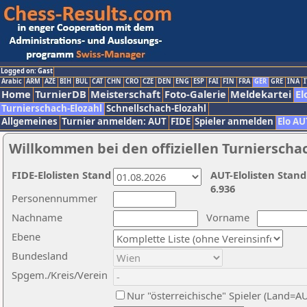
Logged on: Gast
Arabic
ARM
AZE
BIH
BUL
CAT
CHN
CRO
CZE
DEN
ENG
ESP
FAI
FIN
FRA
GER
GRE
INA
I
Home
TurnierDB
Meisterschaft
Foto-Galerie
Meldekartei
El
Turnierschach-Elozahl
Schnellschach-Elozahl
Allgemeines
Turnier anmelden: AUT
FIDE
Spieler anmelden
Elo AU
Willkommen bei den offiziellen Turnierscha
FIDE-Elolisten Stand
AUT-Elolisten Stand
6.936
Personennummer
Nachname
Vorname
Ebene
Bundesland
Spgem./Kreis/Verein
Nur "österreichische" Spieler (Land=A