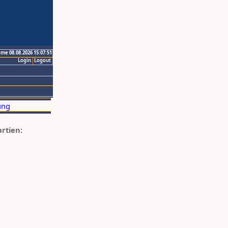
ime 08.08.2026 15:07:51
Login
Logout
artien: