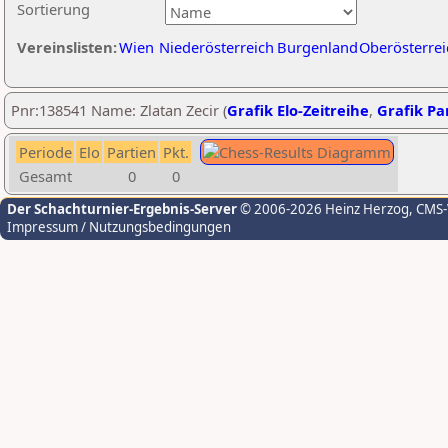
Sortierung
Vereinslisten:
Wien
Niederösterreich
Burgenland
Oberösterrei
Pnr:138541 Name: Zlatan Zecir (
Grafik Elo-Zeitreihe
,
Grafik Par
Periode
Elo
Partien
Pkt.
Gesamt
0
0
Der Schachturnier-Ergebnis-Server
© 2006-2026 Heinz Herzog
, CMS
Impressum / Nutzungsbedingungen