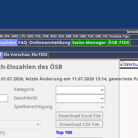
Servert
TA
JPN
MKD
LTU
NED
POL
POR
ROU
RUS
SRB
SVK
SWE
TUR
UKR
VIE
FontSize:11pt
ozahlen
FAQ
Onlineanmeldung
Swiss-Manager
ÖSB
FIDE
T
Elo Vorschau
Elo FIDE
ch-Elozahlen des ÖSB
 01.07.2026, letzte Änderung am 11.07.2026 13:14, gewertete P
Kategorie
Geschlecht
Spielberechtigung
Top 100
UT)