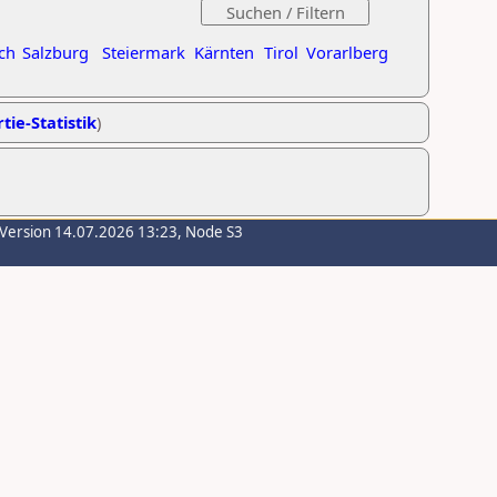
ch
Salzburg
Steiermark
Kärnten
Tirol
Vorarlberg
tie-Statistik
)
-Version 14.07.2026 13:23, Node S3