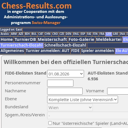
Logged on: Gast
Arabic
ARM
AZE
BIH
BUL
CAT
CHN
CRO
CZE
DEN
ENG
ESP
FAI
FIN
FRA
GER
GRE
INA
I
Home
TurnierDB
Meisterschaft
Foto-Galerie
Meldekartei
El
Turnierschach-Elozahl
Schnellschach-Elozahl
Allgemeines
Turnier anmelden: AUT
FIDE
Spieler anmelden
Elo AU
Willkommen bei den offiziellen Turnierscha
FIDE-Elolisten Stand
AUT-Elolisten Stand
6.936
Personennummer
Nachname
Vorname
Ebene
Bundesland
Spgem./Kreis/Verein
Nur "österreichische" Spieler (Land=A