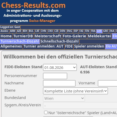
Logged on: Gast
Arabic
ARM
AZE
BIH
BUL
CAT
CHN
CRO
CZE
DEN
ENG
ESP
FAI
FIN
FRA
GER
GRE
INA
I
Home
TurnierDB
Meisterschaft
Foto-Galerie
Meldekartei
El
Turnierschach-Elozahl
Schnellschach-Elozahl
Allgemeines
Turnier anmelden: AUT
FIDE
Spieler anmelden
Elo AU
Willkommen bei den offiziellen Turnierscha
FIDE-Elolisten Stand
AUT-Elolisten Stand
6.936
Personennummer
Nachname
Vorname
Ebene
Bundesland
Spgem./Kreis/Verein
Nur "österreichische" Spieler (Land=A