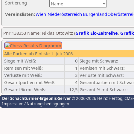
Sortierung
Vereinslisten:
Wien
Niederösterreich
Burgenland
Oberösterrei
Pnr:138353 Name: Niklas Ottowitz (
Grafik Elo-Zeitreihe
,
Grafik
Alle Partien ab Eloliste 1. Juli 2006
Siege mit Weiß:
0
Siege mit Schwarz:
Remisen mit Weiß:
1
Remisen mit Schwarz:
Verluste mit Weiß:
3
Verluste mit Schwarz:
Gesamtpartien mit Weiß:
4
Gesamtpartien mit Schwar
Gesamt % mit Weiß:
12,5
Gesamt % mit Schwarz:
Der Schachturnier-Ergebnis-Server
© 2006-2026 Heinz Herzog
, CMS
Impressum / Nutzungsbedingungen