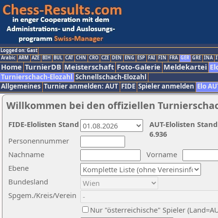
Logged on: Gast
Arabic
ARM
AZE
BIH
BUL
CAT
CHN
CRO
CZE
DEN
ENG
ESP
FAI
FIN
FRA
GER
GRE
INA
I
Home
TurnierDB
Meisterschaft
Foto-Galerie
Meldekartei
El
Turnierschach-Elozahl
Schnellschach-Elozahl
Allgemeines
Turnier anmelden: AUT
FIDE
Spieler anmelden
Elo AU
Willkommen bei den offiziellen Turnierscha
FIDE-Elolisten Stand
AUT-Elolisten Stand
6.936
Personennummer
Nachname
Vorname
Ebene
Bundesland
Spgem./Kreis/Verein
Nur "österreichische" Spieler (Land=A