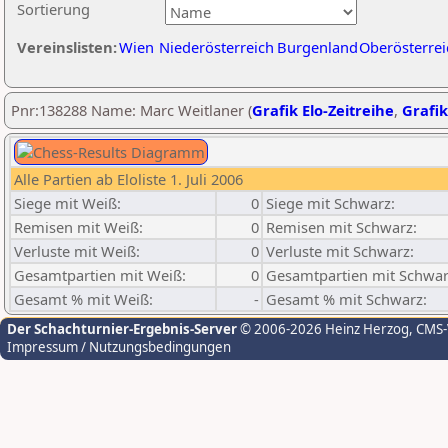
Sortierung
Vereinslisten:
Wien
Niederösterreich
Burgenland
Oberösterrei
Pnr:138288 Name: Marc Weitlaner (
Grafik Elo-Zeitreihe
,
Grafik
Alle Partien ab Eloliste 1. Juli 2006
Siege mit Weiß:
0
Siege mit Schwarz:
Remisen mit Weiß:
0
Remisen mit Schwarz:
Verluste mit Weiß:
0
Verluste mit Schwarz:
Gesamtpartien mit Weiß:
0
Gesamtpartien mit Schwar
Gesamt % mit Weiß:
-
Gesamt % mit Schwarz:
Der Schachturnier-Ergebnis-Server
© 2006-2026 Heinz Herzog
, CMS
Impressum / Nutzungsbedingungen