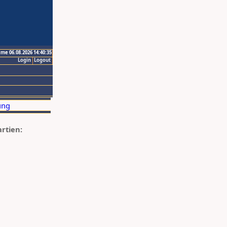
ime 06.08.2026 14:40:35
Login
Logout
artien: