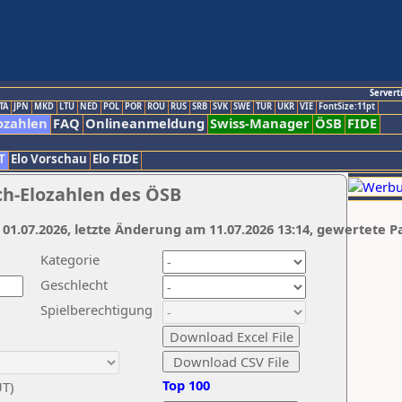
Servert
TA
JPN
MKD
LTU
NED
POL
POR
ROU
RUS
SRB
SVK
SWE
TUR
UKR
VIE
FontSize:11pt
ozahlen
FAQ
Onlineanmeldung
Swiss-Manager
ÖSB
FIDE
T
Elo Vorschau
Elo FIDE
ch-Elozahlen des ÖSB
 01.07.2026, letzte Änderung am 11.07.2026 13:14, gewertete P
Kategorie
Geschlecht
Spielberechtigung
Top 100
UT)