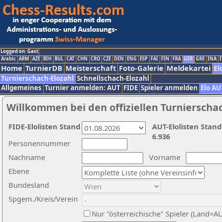
Logged on: Gast
Arabic
ARM
AZE
BIH
BUL
CAT
CHN
CRO
CZE
DEN
ENG
ESP
FAI
FIN
FRA
GER
GRE
INA
I
Home
TurnierDB
Meisterschaft
Foto-Galerie
Meldekartei
El
Turnierschach-Elozahl
Schnellschach-Elozahl
Allgemeines
Turnier anmelden: AUT
FIDE
Spieler anmelden
Elo AU
Willkommen bei den offiziellen Turnierscha
FIDE-Elolisten Stand
AUT-Elolisten Stand
6.936
Personennummer
Nachname
Vorname
Ebene
Bundesland
Spgem./Kreis/Verein
Nur "österreichische" Spieler (Land=A