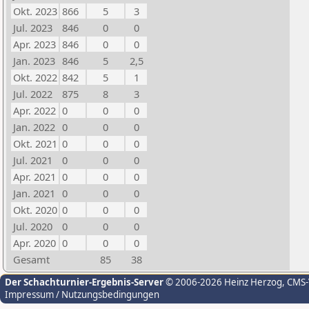
Okt. 2023
866
5
3
Jul. 2023
846
0
0
Apr. 2023
846
0
0
Jan. 2023
846
5
2,5
Okt. 2022
842
5
1
Jul. 2022
875
8
3
Apr. 2022
0
0
0
Jan. 2022
0
0
0
Okt. 2021
0
0
0
Jul. 2021
0
0
0
Apr. 2021
0
0
0
Jan. 2021
0
0
0
Okt. 2020
0
0
0
Jul. 2020
0
0
0
Apr. 2020
0
0
0
Gesamt
85
38
Der Schachturnier-Ergebnis-Server
© 2006-2026 Heinz Herzog
, CMS
Impressum / Nutzungsbedingungen