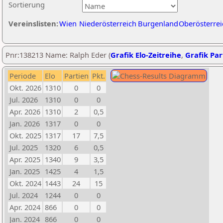
Sortierung
Vereinslisten:
Wien
Niederösterreich
Burgenland
Oberösterrei
Pnr:138213 Name: Ralph Eder (
Grafik Elo-Zeitreihe
,
Grafik Part
Periode
Elo
Partien
Pkt.
Okt. 2026
1310
0
0
Jul. 2026
1310
0
0
Apr. 2026
1310
2
0,5
Jan. 2026
1317
0
0
Okt. 2025
1317
17
7,5
Jul. 2025
1320
6
0,5
Apr. 2025
1340
9
3,5
Jan. 2025
1425
4
1,5
Okt. 2024
1443
24
15
Jul. 2024
1244
0
0
Apr. 2024
866
0
0
Jan. 2024
866
0
0