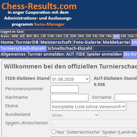
Logged on: Gast
Arabic
ARM
AZE
BIH
BUL
CAT
CHN
CRO
CZE
DEN
ENG
ESP
FAI
FIN
FRA
GER
GRE
INA
I
Home
TurnierDB
Meisterschaft
Foto-Galerie
Meldekartei
El
Turnierschach-Elozahl
Schnellschach-Elozahl
Allgemeines
Turnier anmelden: AUT
FIDE
Spieler anmelden
Elo AU
Willkommen bei den offiziellen Turnierscha
FIDE-Elolisten Stand
AUT-Elolisten Stand
6.936
Personennummer
Nachname
Vorname
Ebene
Bundesland
Spgem./Kreis/Verein
Nur "österreichische" Spieler (Land=A