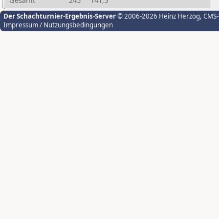
Gesamt
245
141,5
Der Schachturnier-Ergebnis-Server
© 2006-2026 Heinz Herzog
, CMS
Impressum / Nutzungsbedingungen