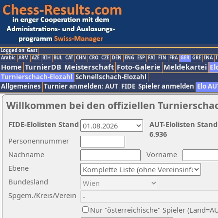
Logged on: Gast
Arabic
ARM
AZE
BIH
BUL
CAT
CHN
CRO
CZE
DEN
ENG
ESP
FAI
FIN
FRA
GER
GRE
INA
I
Home
TurnierDB
Meisterschaft
Foto-Galerie
Meldekartei
El
Turnierschach-Elozahl
Schnellschach-Elozahl
Allgemeines
Turnier anmelden: AUT
FIDE
Spieler anmelden
Elo AU
Willkommen bei den offiziellen Turnierscha
FIDE-Elolisten Stand
AUT-Elolisten Stand
6.936
Personennummer
Nachname
Vorname
Ebene
Bundesland
Spgem./Kreis/Verein
Nur "österreichische" Spieler (Land=A