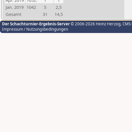
Apr. 2019
1052
1
1
Jan. 2019
1042
5
2,5
Gesamt
31
14,5
Der Schachturnier-Ergebnis-Server
© 2006-2026 Heinz Herzog
, CMS
Impressum / Nutzungsbedingungen