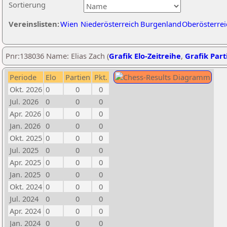
Sortierung
Vereinslisten:
Wien
Niederösterreich
Burgenland
Oberösterrei
Pnr:138036 Name: Elias Zach (
Grafik Elo-Zeitreihe
,
Grafik Parti
Periode
Elo
Partien
Pkt.
Okt. 2026
0
0
0
Jul. 2026
0
0
0
Apr. 2026
0
0
0
Jan. 2026
0
0
0
Okt. 2025
0
0
0
Jul. 2025
0
0
0
Apr. 2025
0
0
0
Jan. 2025
0
0
0
Okt. 2024
0
0
0
Jul. 2024
0
0
0
Apr. 2024
0
0
0
Jan. 2024
0
0
0