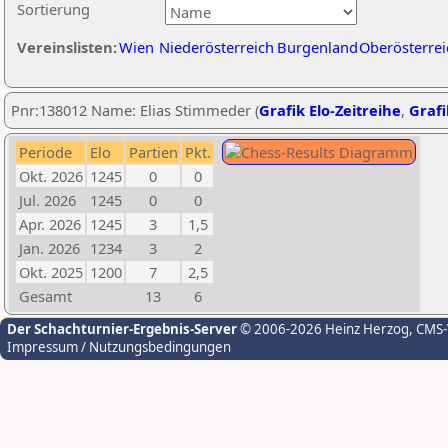
Sortierung
Vereinslisten:
Wien
Niederösterreich
Burgenland
Oberösterrei
Pnr:138012 Name: Elias Stimmeder (
Grafik Elo-Zeitreihe
,
Grafi
Periode
Elo
Partien
Pkt.
Okt. 2026
1245
0
0
Jul. 2026
1245
0
0
Apr. 2026
1245
3
1,5
Jan. 2026
1234
3
2
Okt. 2025
1200
7
2,5
Gesamt
13
6
Der Schachturnier-Ergebnis-Server
© 2006-2026 Heinz Herzog
, CMS
Impressum / Nutzungsbedingungen