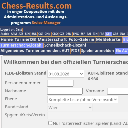
Logged on: Gast
Arabic
ARM
AZE
BIH
BUL
CAT
CHN
CRO
CZE
DEN
ENG
ESP
FAI
FIN
FRA
GER
GRE
INA
I
Home
TurnierDB
Meisterschaft
Foto-Galerie
Meldekartei
El
Turnierschach-Elozahl
Schnellschach-Elozahl
Allgemeines
Turnier anmelden: AUT
FIDE
Spieler anmelden
Elo AU
Willkommen bei den offiziellen Turnierscha
FIDE-Elolisten Stand
AUT-Elolisten Stand
6.936
Personennummer
Nachname
Vorname
Ebene
Bundesland
Spgem./Kreis/Verein
Nur "österreichische" Spieler (Land=A