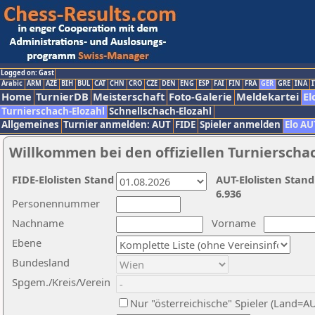
Logged on: Gast
Arabic
ARM
AZE
BIH
BUL
CAT
CHN
CRO
CZE
DEN
ENG
ESP
FAI
FIN
FRA
GER
GRE
INA
I
Home
TurnierDB
Meisterschaft
Foto-Galerie
Meldekartei
El
Turnierschach-Elozahl
Schnellschach-Elozahl
Allgemeines
Turnier anmelden: AUT
FIDE
Spieler anmelden
Elo AU
Willkommen bei den offiziellen Turnierscha
FIDE-Elolisten Stand
AUT-Elolisten Stand
6.936
Personennummer
Nachname
Vorname
Ebene
Bundesland
Spgem./Kreis/Verein
Nur "österreichische" Spieler (Land=A