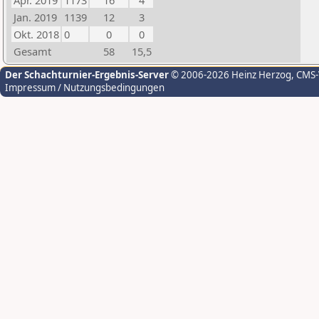
Apr. 2019
1173
16
4
Jan. 2019
1139
12
3
Okt. 2018
0
0
0
Gesamt
58
15,5
Der Schachturnier-Ergebnis-Server
© 2006-2026 Heinz Herzog
, CMS
Impressum / Nutzungsbedingungen