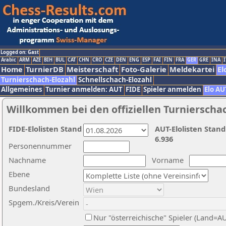
Logged on: Gast
Arabic
ARM
AZE
BIH
BUL
CAT
CHN
CRO
CZE
DEN
ENG
ESP
FAI
FIN
FRA
GER
GRE
INA
I
Home
TurnierDB
Meisterschaft
Foto-Galerie
Meldekartei
El
Turnierschach-Elozahl
Schnellschach-Elozahl
Allgemeines
Turnier anmelden: AUT
FIDE
Spieler anmelden
Elo AU
Willkommen bei den offiziellen Turnierscha
FIDE-Elolisten Stand
AUT-Elolisten Stand
6.936
Personennummer
Nachname
Vorname
Ebene
Bundesland
Spgem./Kreis/Verein
Nur "österreichische" Spieler (Land=A