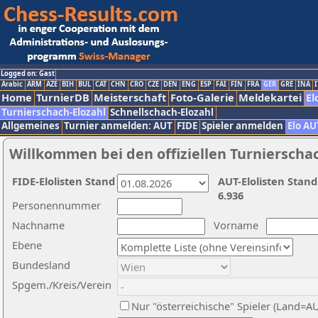
Logged on: Gast
Arabic
ARM
AZE
BIH
BUL
CAT
CHN
CRO
CZE
DEN
ENG
ESP
FAI
FIN
FRA
GER
GRE
INA
I
Home
TurnierDB
Meisterschaft
Foto-Galerie
Meldekartei
El
Turnierschach-Elozahl
Schnellschach-Elozahl
Allgemeines
Turnier anmelden: AUT
FIDE
Spieler anmelden
Elo AU
Willkommen bei den offiziellen Turnierscha
FIDE-Elolisten Stand
AUT-Elolisten Stand
6.936
Personennummer
Nachname
Vorname
Ebene
Bundesland
Spgem./Kreis/Verein
Nur "österreichische" Spieler (Land=A