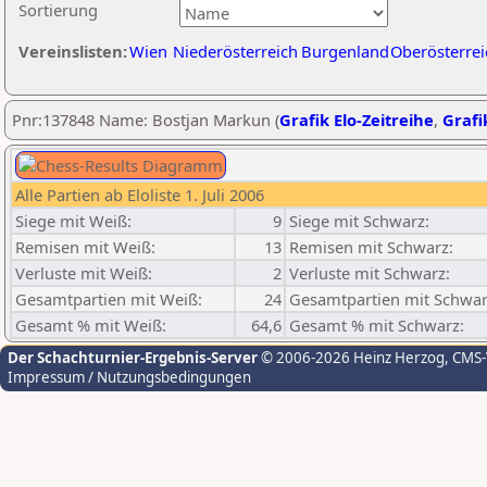
Sortierung
Vereinslisten:
Wien
Niederösterreich
Burgenland
Oberösterrei
Pnr:137848 Name: Bostjan Markun (
Grafik Elo-Zeitreihe
,
Grafi
Alle Partien ab Eloliste 1. Juli 2006
Siege mit Weiß:
9
Siege mit Schwarz:
Remisen mit Weiß:
13
Remisen mit Schwarz:
Verluste mit Weiß:
2
Verluste mit Schwarz:
Gesamtpartien mit Weiß:
24
Gesamtpartien mit Schwar
Gesamt % mit Weiß:
64,6
Gesamt % mit Schwarz:
Der Schachturnier-Ergebnis-Server
© 2006-2026 Heinz Herzog
, CMS
Impressum / Nutzungsbedingungen