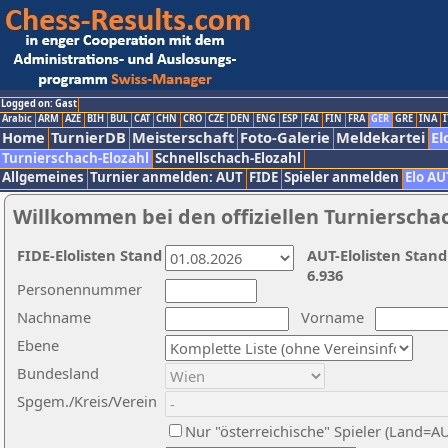
Logged on: Gast
Arabic
ARM
AZE
BIH
BUL
CAT
CHN
CRO
CZE
DEN
ENG
ESP
FAI
FIN
FRA
GER
GRE
INA
I
Home
TurnierDB
Meisterschaft
Foto-Galerie
Meldekartei
El
Turnierschach-Elozahl
Schnellschach-Elozahl
Allgemeines
Turnier anmelden: AUT
FIDE
Spieler anmelden
Elo AU
Willkommen bei den offiziellen Turnierscha
FIDE-Elolisten Stand
AUT-Elolisten Stand
6.936
Personennummer
Nachname
Vorname
Ebene
Bundesland
Spgem./Kreis/Verein
Nur "österreichische" Spieler (Land=A