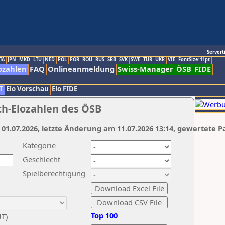
Servert
TA
JPN
MKD
LTU
NED
POL
POR
ROU
RUS
SRB
SVK
SWE
TUR
UKR
VIE
FontSize:11pt
ozahlen
FAQ
Onlineanmeldung
Swiss-Manager
ÖSB
FIDE
T
Elo Vorschau
Elo FIDE
ch-Elozahlen des ÖSB
 01.07.2026, letzte Änderung am 11.07.2026 13:14, gewertete P
Kategorie
Geschlecht
Spielberechtigung
Top 100
UT)