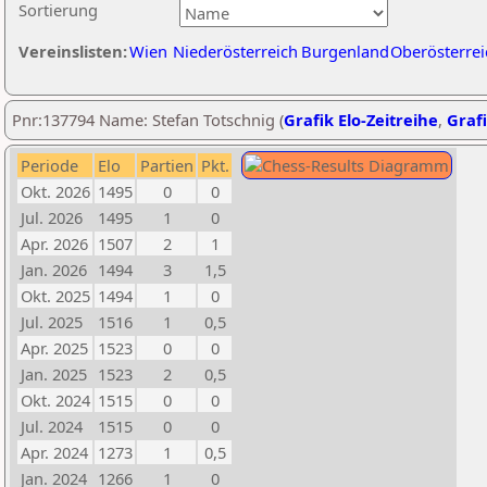
Sortierung
Vereinslisten:
Wien
Niederösterreich
Burgenland
Oberösterrei
Pnr:137794 Name: Stefan Totschnig (
Grafik Elo-Zeitreihe
,
Grafi
Periode
Elo
Partien
Pkt.
Okt. 2026
1495
0
0
Jul. 2026
1495
1
0
Apr. 2026
1507
2
1
Jan. 2026
1494
3
1,5
Okt. 2025
1494
1
0
Jul. 2025
1516
1
0,5
Apr. 2025
1523
0
0
Jan. 2025
1523
2
0,5
Okt. 2024
1515
0
0
Jul. 2024
1515
0
0
Apr. 2024
1273
1
0,5
Jan. 2024
1266
1
0