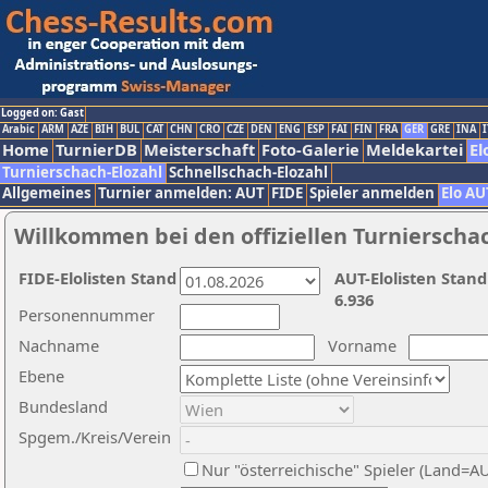
Logged on: Gast
Arabic
ARM
AZE
BIH
BUL
CAT
CHN
CRO
CZE
DEN
ENG
ESP
FAI
FIN
FRA
GER
GRE
INA
I
Home
TurnierDB
Meisterschaft
Foto-Galerie
Meldekartei
El
Turnierschach-Elozahl
Schnellschach-Elozahl
Allgemeines
Turnier anmelden: AUT
FIDE
Spieler anmelden
Elo AU
Willkommen bei den offiziellen Turnierscha
FIDE-Elolisten Stand
AUT-Elolisten Stand
6.936
Personennummer
Nachname
Vorname
Ebene
Bundesland
Spgem./Kreis/Verein
Nur "österreichische" Spieler (Land=A