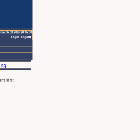
ime 06.08.2026 20:46:50
Login
Logout
artien: