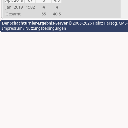
Apr. 2019
1671
6
4,5
Jan. 2019
1582
4
4
Gesamt
55
40,5
Der Schachturnier-Ergebnis-Server
© 2006-2026 Heinz Herzog
, CMS
Impressum / Nutzungsbedingungen