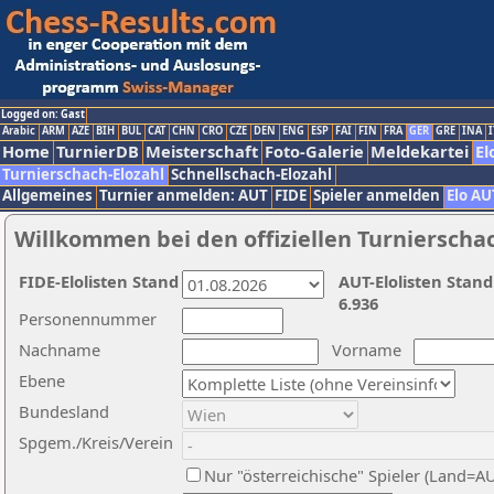
Logged on: Gast
Arabic
ARM
AZE
BIH
BUL
CAT
CHN
CRO
CZE
DEN
ENG
ESP
FAI
FIN
FRA
GER
GRE
INA
I
Home
TurnierDB
Meisterschaft
Foto-Galerie
Meldekartei
El
Turnierschach-Elozahl
Schnellschach-Elozahl
Allgemeines
Turnier anmelden: AUT
FIDE
Spieler anmelden
Elo AU
Willkommen bei den offiziellen Turnierscha
FIDE-Elolisten Stand
AUT-Elolisten Stand
6.936
Personennummer
Nachname
Vorname
Ebene
Bundesland
Spgem./Kreis/Verein
Nur "österreichische" Spieler (Land=A