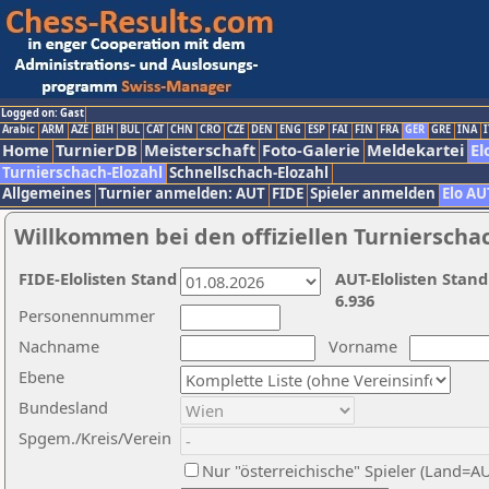
Logged on: Gast
Arabic
ARM
AZE
BIH
BUL
CAT
CHN
CRO
CZE
DEN
ENG
ESP
FAI
FIN
FRA
GER
GRE
INA
I
Home
TurnierDB
Meisterschaft
Foto-Galerie
Meldekartei
El
Turnierschach-Elozahl
Schnellschach-Elozahl
Allgemeines
Turnier anmelden: AUT
FIDE
Spieler anmelden
Elo AU
Willkommen bei den offiziellen Turnierscha
FIDE-Elolisten Stand
AUT-Elolisten Stand
6.936
Personennummer
Nachname
Vorname
Ebene
Bundesland
Spgem./Kreis/Verein
Nur "österreichische" Spieler (Land=A