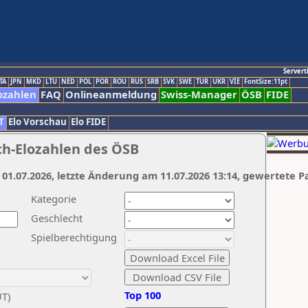
Servert
TA
JPN
MKD
LTU
NED
POL
POR
ROU
RUS
SRB
SVK
SWE
TUR
UKR
VIE
FontSize:11pt
ozahlen
FAQ
Onlineanmeldung
Swiss-Manager
ÖSB
FIDE
T
Elo Vorschau
Elo FIDE
ch-Elozahlen des ÖSB
 01.07.2026, letzte Änderung am 11.07.2026 13:14, gewertete P
Kategorie
Geschlecht
Spielberechtigung
Top 100
UT)