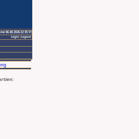
ime 06.08.2026 22:35:51
Login
Logout
artien: