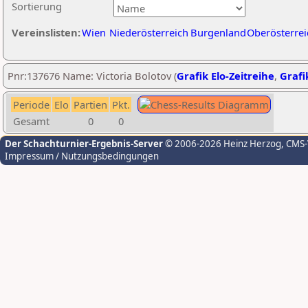
Sortierung
Vereinslisten:
Wien
Niederösterreich
Burgenland
Oberösterrei
Pnr:137676 Name: Victoria Bolotov (
Grafik Elo-Zeitreihe
,
Grafi
Periode
Elo
Partien
Pkt.
Gesamt
0
0
Der Schachturnier-Ergebnis-Server
© 2006-2026 Heinz Herzog
, CMS
Impressum / Nutzungsbedingungen