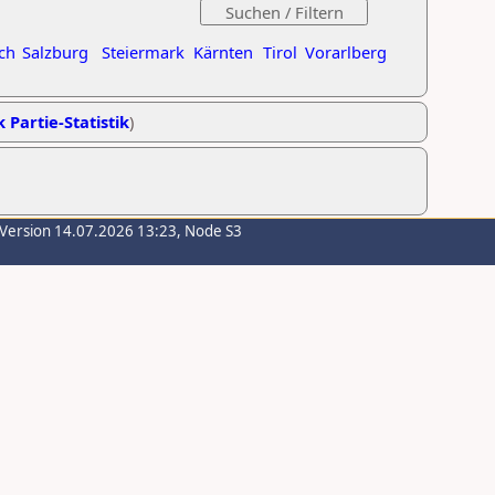
ch
Salzburg
Steiermark
Kärnten
Tirol
Vorarlberg
k Partie-Statistik
)
-Version 14.07.2026 13:23, Node S3