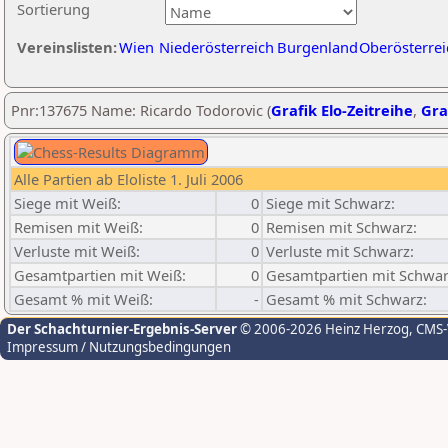
Sortierung
Vereinslisten:
Wien
Niederösterreich
Burgenland
Oberösterrei
Pnr:137675 Name: Ricardo Todorovic (
Grafik Elo-Zeitreihe
,
Gra
Alle Partien ab Eloliste 1. Juli 2006
Siege mit Weiß:
0
Siege mit Schwarz:
Remisen mit Weiß:
0
Remisen mit Schwarz:
Verluste mit Weiß:
0
Verluste mit Schwarz:
Gesamtpartien mit Weiß:
0
Gesamtpartien mit Schwar
Gesamt % mit Weiß:
-
Gesamt % mit Schwarz:
Der Schachturnier-Ergebnis-Server
© 2006-2026 Heinz Herzog
, CMS
Impressum / Nutzungsbedingungen