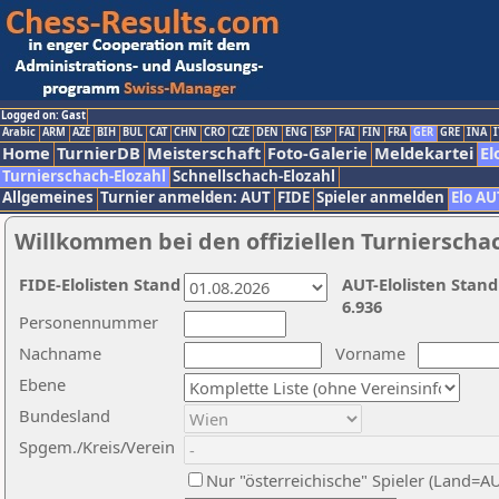
Logged on: Gast
Arabic
ARM
AZE
BIH
BUL
CAT
CHN
CRO
CZE
DEN
ENG
ESP
FAI
FIN
FRA
GER
GRE
INA
I
Home
TurnierDB
Meisterschaft
Foto-Galerie
Meldekartei
El
Turnierschach-Elozahl
Schnellschach-Elozahl
Allgemeines
Turnier anmelden: AUT
FIDE
Spieler anmelden
Elo AU
Willkommen bei den offiziellen Turnierscha
FIDE-Elolisten Stand
AUT-Elolisten Stand
6.936
Personennummer
Nachname
Vorname
Ebene
Bundesland
Spgem./Kreis/Verein
Nur "österreichische" Spieler (Land=A