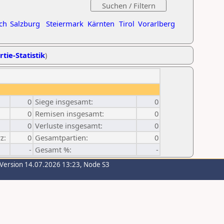
ch
Salzburg
Steiermark
Kärnten
Tirol
Vorarlberg
rtie-Statistik
)
0
Siege insgesamt:
0
0
Remisen insgesamt:
0
0
Verluste insgesamt:
0
z:
0
Gesamtpartien:
0
-
Gesamt %:
-
-Version 14.07.2026 13:23, Node S3