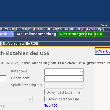
Servert
TA
JPN
MKD
LTU
NED
POL
POR
ROU
RUS
SRB
SVK
SWE
TUR
UKR
VIE
FontSize:11pt
ozahlen
FAQ
Onlineanmeldung
Swiss-Manager
ÖSB
FIDE
T
Elo Vorschau
Elo FIDE
ch-Elozahlen des ÖSB
 01.07.2026, letzte Änderung am 11.07.2026 13:14, gewertete P
Kategorie
Geschlecht
Spielberechtigung
Top 100
UT)