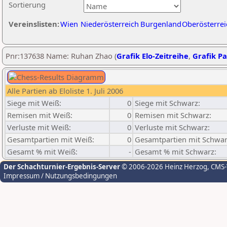
Sortierung
Vereinslisten:
Wien
Niederösterreich
Burgenland
Oberösterrei
Pnr:137638 Name: Ruhan Zhao (
Grafik Elo-Zeitreihe
,
Grafik Pa
Alle Partien ab Eloliste 1. Juli 2006
Siege mit Weiß:
0
Siege mit Schwarz:
Remisen mit Weiß:
0
Remisen mit Schwarz:
Verluste mit Weiß:
0
Verluste mit Schwarz:
Gesamtpartien mit Weiß:
0
Gesamtpartien mit Schwar
Gesamt % mit Weiß:
-
Gesamt % mit Schwarz:
Der Schachturnier-Ergebnis-Server
© 2006-2026 Heinz Herzog
, CMS
Impressum / Nutzungsbedingungen