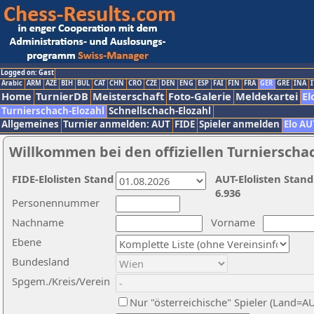
Logged on: Gast
Arabic
ARM
AZE
BIH
BUL
CAT
CHN
CRO
CZE
DEN
ENG
ESP
FAI
FIN
FRA
GER
GRE
INA
I
Home
TurnierDB
Meisterschaft
Foto-Galerie
Meldekartei
El
Turnierschach-Elozahl
Schnellschach-Elozahl
Allgemeines
Turnier anmelden: AUT
FIDE
Spieler anmelden
Elo AU
Willkommen bei den offiziellen Turnierscha
FIDE-Elolisten Stand
AUT-Elolisten Stand
6.936
Personennummer
Nachname
Vorname
Ebene
Bundesland
Spgem./Kreis/Verein
Nur "österreichische" Spieler (Land=A