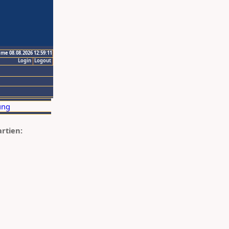
ime 08.08.2026 12:59:11
Login
Logout
artien: