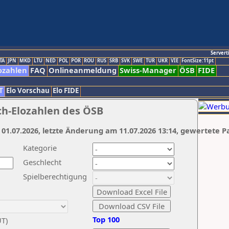
Servert
TA
JPN
MKD
LTU
NED
POL
POR
ROU
RUS
SRB
SVK
SWE
TUR
UKR
VIE
FontSize:11pt
ozahlen
FAQ
Onlineanmeldung
Swiss-Manager
ÖSB
FIDE
T
Elo Vorschau
Elo FIDE
ch-Elozahlen des ÖSB
 01.07.2026, letzte Änderung am 11.07.2026 13:14, gewertete P
Kategorie
Geschlecht
Spielberechtigung
Top 100
UT)