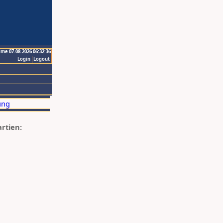
ime 07.08.2026 06:32:36
Login
Logout
artien: