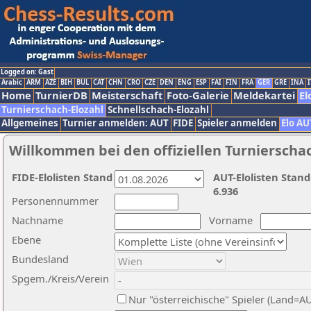
Logged on: Gast
Arabic
ARM
AZE
BIH
BUL
CAT
CHN
CRO
CZE
DEN
ENG
ESP
FAI
FIN
FRA
GER
GRE
INA
I
Home
TurnierDB
Meisterschaft
Foto-Galerie
Meldekartei
El
Turnierschach-Elozahl
Schnellschach-Elozahl
Allgemeines
Turnier anmelden: AUT
FIDE
Spieler anmelden
Elo AU
Willkommen bei den offiziellen Turnierscha
FIDE-Elolisten Stand
AUT-Elolisten Stand
6.936
Personennummer
Nachname
Vorname
Ebene
Bundesland
Spgem./Kreis/Verein
Nur "österreichische" Spieler (Land=A