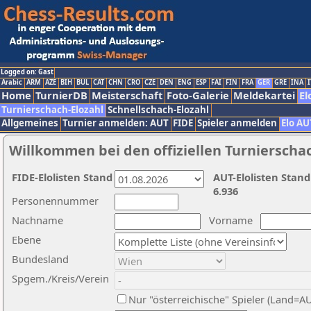
Logged on: Gast
Arabic
ARM
AZE
BIH
BUL
CAT
CHN
CRO
CZE
DEN
ENG
ESP
FAI
FIN
FRA
GER
GRE
INA
I
Home
TurnierDB
Meisterschaft
Foto-Galerie
Meldekartei
El
Turnierschach-Elozahl
Schnellschach-Elozahl
Allgemeines
Turnier anmelden: AUT
FIDE
Spieler anmelden
Elo AU
Willkommen bei den offiziellen Turnierscha
FIDE-Elolisten Stand
AUT-Elolisten Stand
6.936
Personennummer
Nachname
Vorname
Ebene
Bundesland
Spgem./Kreis/Verein
Nur "österreichische" Spieler (Land=A