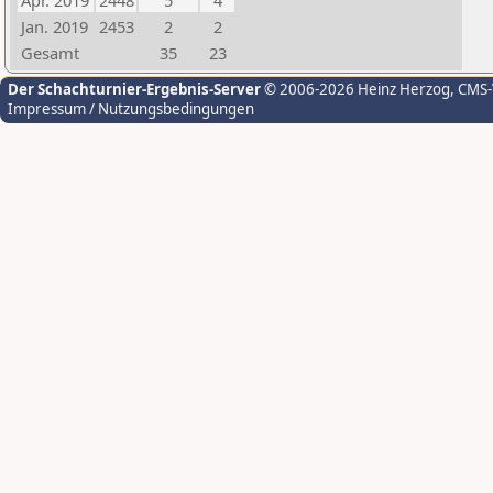
Apr. 2019
2448
5
4
Jan. 2019
2453
2
2
Gesamt
35
23
Der Schachturnier-Ergebnis-Server
© 2006-2026 Heinz Herzog
, CMS
Impressum / Nutzungsbedingungen