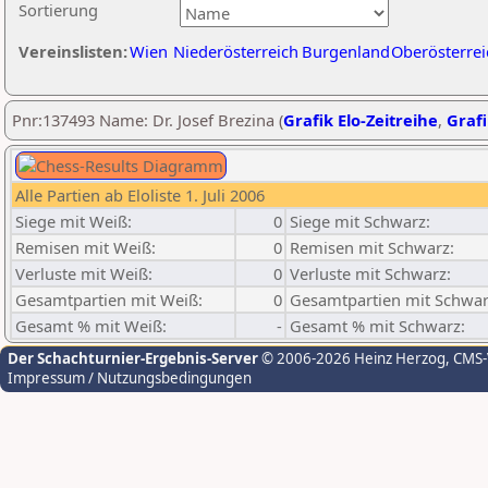
Sortierung
Vereinslisten:
Wien
Niederösterreich
Burgenland
Oberösterrei
Pnr:137493 Name: Dr. Josef Brezina (
Grafik Elo-Zeitreihe
,
Grafi
Alle Partien ab Eloliste 1. Juli 2006
Siege mit Weiß:
0
Siege mit Schwarz:
Remisen mit Weiß:
0
Remisen mit Schwarz:
Verluste mit Weiß:
0
Verluste mit Schwarz:
Gesamtpartien mit Weiß:
0
Gesamtpartien mit Schwar
Gesamt % mit Weiß:
-
Gesamt % mit Schwarz:
Der Schachturnier-Ergebnis-Server
© 2006-2026 Heinz Herzog
, CMS
Impressum / Nutzungsbedingungen