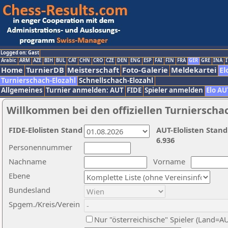
Logged on: Gast
Arabic
ARM
AZE
BIH
BUL
CAT
CHN
CRO
CZE
DEN
ENG
ESP
FAI
FIN
FRA
GER
GRE
INA
I
Home
TurnierDB
Meisterschaft
Foto-Galerie
Meldekartei
El
Turnierschach-Elozahl
Schnellschach-Elozahl
Allgemeines
Turnier anmelden: AUT
FIDE
Spieler anmelden
Elo AU
Willkommen bei den offiziellen Turnierscha
FIDE-Elolisten Stand
AUT-Elolisten Stand
6.936
Personennummer
Nachname
Vorname
Ebene
Bundesland
Spgem./Kreis/Verein
Nur "österreichische" Spieler (Land=A