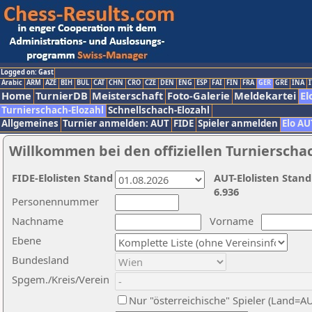
Logged on: Gast
Arabic
ARM
AZE
BIH
BUL
CAT
CHN
CRO
CZE
DEN
ENG
ESP
FAI
FIN
FRA
GER
GRE
INA
I
Home
TurnierDB
Meisterschaft
Foto-Galerie
Meldekartei
El
Turnierschach-Elozahl
Schnellschach-Elozahl
Allgemeines
Turnier anmelden: AUT
FIDE
Spieler anmelden
Elo AU
Willkommen bei den offiziellen Turnierscha
FIDE-Elolisten Stand
AUT-Elolisten Stand
6.936
Personennummer
Nachname
Vorname
Ebene
Bundesland
Spgem./Kreis/Verein
Nur "österreichische" Spieler (Land=A