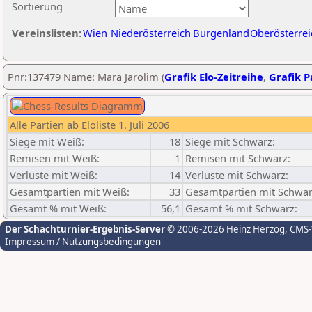
Sortierung
Vereinslisten:
Wien
Niederösterreich
Burgenland
Oberösterrei
Pnr:137479 Name: Mara Jarolim (
Grafik Elo-Zeitreihe
,
Grafik Pa
Alle Partien ab Eloliste 1. Juli 2006
Siege mit Weiß:
18
Siege mit Schwarz:
Remisen mit Weiß:
1
Remisen mit Schwarz:
Verluste mit Weiß:
14
Verluste mit Schwarz:
Gesamtpartien mit Weiß:
33
Gesamtpartien mit Schwar
Gesamt % mit Weiß:
56,1
Gesamt % mit Schwarz:
Der Schachturnier-Ergebnis-Server
© 2006-2026 Heinz Herzog
, CMS
Impressum / Nutzungsbedingungen