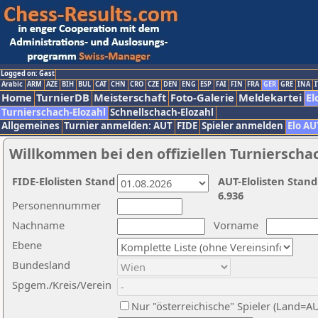
Logged on: Gast
Arabic
ARM
AZE
BIH
BUL
CAT
CHN
CRO
CZE
DEN
ENG
ESP
FAI
FIN
FRA
GER
GRE
INA
I
Home
TurnierDB
Meisterschaft
Foto-Galerie
Meldekartei
El
Turnierschach-Elozahl
Schnellschach-Elozahl
Allgemeines
Turnier anmelden: AUT
FIDE
Spieler anmelden
Elo AU
Willkommen bei den offiziellen Turnierscha
FIDE-Elolisten Stand
AUT-Elolisten Stand
6.936
Personennummer
Nachname
Vorname
Ebene
Bundesland
Spgem./Kreis/Verein
Nur "österreichische" Spieler (Land=A