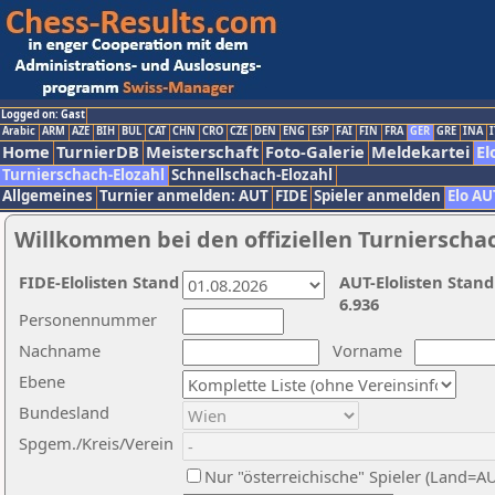
Logged on: Gast
Arabic
ARM
AZE
BIH
BUL
CAT
CHN
CRO
CZE
DEN
ENG
ESP
FAI
FIN
FRA
GER
GRE
INA
I
Home
TurnierDB
Meisterschaft
Foto-Galerie
Meldekartei
El
Turnierschach-Elozahl
Schnellschach-Elozahl
Allgemeines
Turnier anmelden: AUT
FIDE
Spieler anmelden
Elo AU
Willkommen bei den offiziellen Turnierscha
FIDE-Elolisten Stand
AUT-Elolisten Stand
6.936
Personennummer
Nachname
Vorname
Ebene
Bundesland
Spgem./Kreis/Verein
Nur "österreichische" Spieler (Land=A