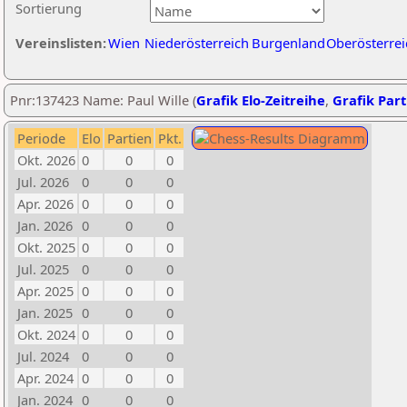
Sortierung
Vereinslisten:
Wien
Niederösterreich
Burgenland
Oberösterrei
Pnr:137423 Name: Paul Wille (
Grafik Elo-Zeitreihe
,
Grafik Part
Periode
Elo
Partien
Pkt.
Okt. 2026
0
0
0
Jul. 2026
0
0
0
Apr. 2026
0
0
0
Jan. 2026
0
0
0
Okt. 2025
0
0
0
Jul. 2025
0
0
0
Apr. 2025
0
0
0
Jan. 2025
0
0
0
Okt. 2024
0
0
0
Jul. 2024
0
0
0
Apr. 2024
0
0
0
Jan. 2024
0
0
0