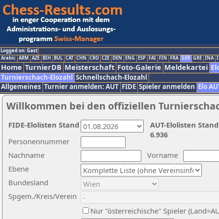
Logged on: Gast
Arabic
ARM
AZE
BIH
BUL
CAT
CHN
CRO
CZE
DEN
ENG
ESP
FAI
FIN
FRA
GER
GRE
INA
I
Home
TurnierDB
Meisterschaft
Foto-Galerie
Meldekartei
El
Turnierschach-Elozahl
Schnellschach-Elozahl
Allgemeines
Turnier anmelden: AUT
FIDE
Spieler anmelden
Elo AU
Willkommen bei den offiziellen Turnierscha
FIDE-Elolisten Stand
AUT-Elolisten Stand
6.936
Personennummer
Nachname
Vorname
Ebene
Bundesland
Spgem./Kreis/Verein
Nur "österreichische" Spieler (Land=A