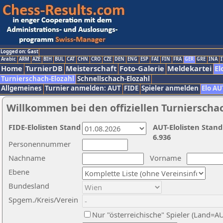
Logged on: Gast
Arabic
ARM
AZE
BIH
BUL
CAT
CHN
CRO
CZE
DEN
ENG
ESP
FAI
FIN
FRA
GER
GRE
INA
I
Home
TurnierDB
Meisterschaft
Foto-Galerie
Meldekartei
El
Turnierschach-Elozahl
Schnellschach-Elozahl
Allgemeines
Turnier anmelden: AUT
FIDE
Spieler anmelden
Elo AU
Willkommen bei den offiziellen Turnierscha
FIDE-Elolisten Stand
AUT-Elolisten Stand
6.936
Personennummer
Nachname
Vorname
Ebene
Bundesland
Spgem./Kreis/Verein
Nur "österreichische" Spieler (Land=A