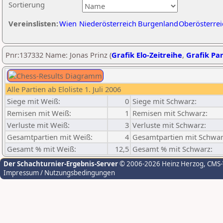
Sortierung
Vereinslisten:
Wien
Niederösterreich
Burgenland
Oberösterrei
Pnr:137332 Name: Jonas Prinz (
Grafik Elo-Zeitreihe
,
Grafik Par
Alle Partien ab Eloliste 1. Juli 2006
Siege mit Weiß:
0
Siege mit Schwarz:
Remisen mit Weiß:
1
Remisen mit Schwarz:
Verluste mit Weiß:
3
Verluste mit Schwarz:
Gesamtpartien mit Weiß:
4
Gesamtpartien mit Schwar
Gesamt % mit Weiß:
12,5
Gesamt % mit Schwarz:
Der Schachturnier-Ergebnis-Server
© 2006-2026 Heinz Herzog
, CMS
Impressum / Nutzungsbedingungen