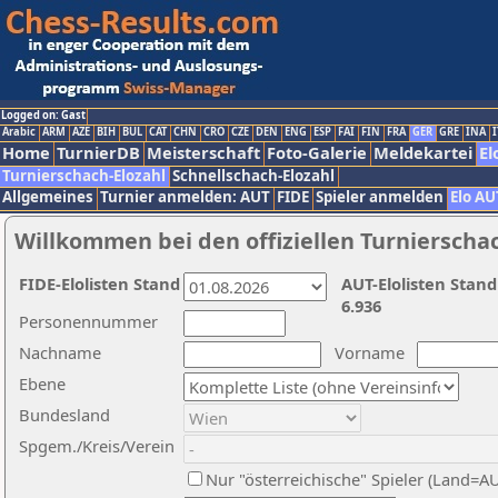
Logged on: Gast
Arabic
ARM
AZE
BIH
BUL
CAT
CHN
CRO
CZE
DEN
ENG
ESP
FAI
FIN
FRA
GER
GRE
INA
I
Home
TurnierDB
Meisterschaft
Foto-Galerie
Meldekartei
El
Turnierschach-Elozahl
Schnellschach-Elozahl
Allgemeines
Turnier anmelden: AUT
FIDE
Spieler anmelden
Elo AU
Willkommen bei den offiziellen Turnierscha
FIDE-Elolisten Stand
AUT-Elolisten Stand
6.936
Personennummer
Nachname
Vorname
Ebene
Bundesland
Spgem./Kreis/Verein
Nur "österreichische" Spieler (Land=A