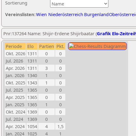
Sortierung
Vereinslisten:
Wien
Niederösterreich
Burgenland
Oberösterrei
Pnr:137264 Name: Shijir-Erdene Shijirbaatar (
Grafik Elo-Zeitrei
Periode
Elo
Partien
Pkt.
Okt. 2026
1311
0
0
Jul. 2026
1311
0
0
Apr. 2026
1311
3
0
Jan. 2026
1340
1
0
Okt. 2025
1343
1
0
Jul. 2025
1365
0
0
Apr. 2025
1365
0
0
Jan. 2025
1365
1
0
Okt. 2024
1369
0
0
Jul. 2024
1369
0
0
Apr. 2024
1054
4
1,5
Jan. 2024
1025
4
1