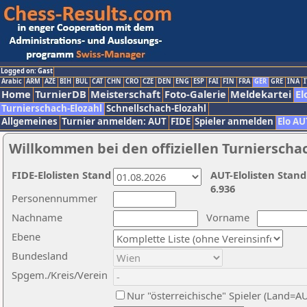
Logged on: Gast
Arabic
ARM
AZE
BIH
BUL
CAT
CHN
CRO
CZE
DEN
ENG
ESP
FAI
FIN
FRA
GER
GRE
INA
I
Home
TurnierDB
Meisterschaft
Foto-Galerie
Meldekartei
El
Turnierschach-Elozahl
Schnellschach-Elozahl
Allgemeines
Turnier anmelden: AUT
FIDE
Spieler anmelden
Elo AU
Willkommen bei den offiziellen Turnierscha
FIDE-Elolisten Stand
AUT-Elolisten Stand
6.936
Personennummer
Nachname
Vorname
Ebene
Bundesland
Spgem./Kreis/Verein
Nur "österreichische" Spieler (Land=A