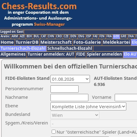
Logged on: Gast
Arabic
ARM
AZE
BIH
BUL
CAT
CHN
CRO
CZE
DEN
ENG
ESP
FAI
FIN
FRA
GER
GRE
INA
I
Home
TurnierDB
Meisterschaft
Foto-Galerie
Meldekartei
El
Turnierschach-Elozahl
Schnellschach-Elozahl
Allgemeines
Turnier anmelden: AUT
FIDE
Spieler anmelden
Elo AU
Willkommen bei den offiziellen Turnierscha
FIDE-Elolisten Stand
AUT-Elolisten Stand
6.936
Personennummer
Nachname
Vorname
Ebene
Bundesland
Spgem./Kreis/Verein
Nur "österreichische" Spieler (Land=A