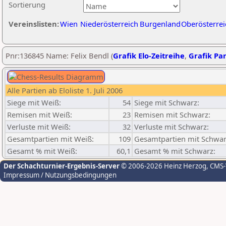
Sortierung
Vereinslisten:
Wien
Niederösterreich
Burgenland
Oberösterrei
Pnr:136845 Name: Felix Bendl (
Grafik Elo-Zeitreihe
,
Grafik Par
Alle Partien ab Eloliste 1. Juli 2006
Siege mit Weiß:
54
Siege mit Schwarz:
Remisen mit Weiß:
23
Remisen mit Schwarz:
Verluste mit Weiß:
32
Verluste mit Schwarz:
Gesamtpartien mit Weiß:
109
Gesamtpartien mit Schwar
Gesamt % mit Weiß:
60,1
Gesamt % mit Schwarz:
Der Schachturnier-Ergebnis-Server
© 2006-2026 Heinz Herzog
, CMS
Impressum / Nutzungsbedingungen