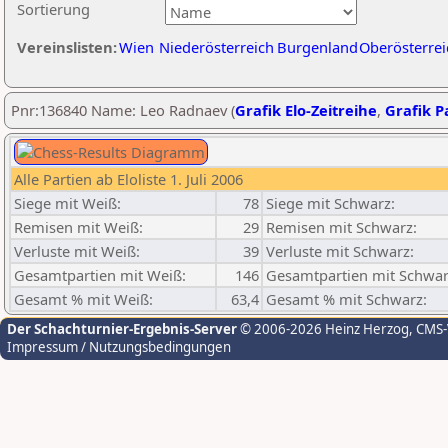
Sortierung
Vereinslisten:
Wien
Niederösterreich
Burgenland
Oberösterrei
Pnr:136840 Name: Leo Radnaev (
Grafik Elo-Zeitreihe
,
Grafik Pa
Alle Partien ab Eloliste 1. Juli 2006
Siege mit Weiß:
78
Siege mit Schwarz:
Remisen mit Weiß:
29
Remisen mit Schwarz:
Verluste mit Weiß:
39
Verluste mit Schwarz:
Gesamtpartien mit Weiß:
146
Gesamtpartien mit Schwar
Gesamt % mit Weiß:
63,4
Gesamt % mit Schwarz:
Der Schachturnier-Ergebnis-Server
© 2006-2026 Heinz Herzog
, CMS
Impressum / Nutzungsbedingungen