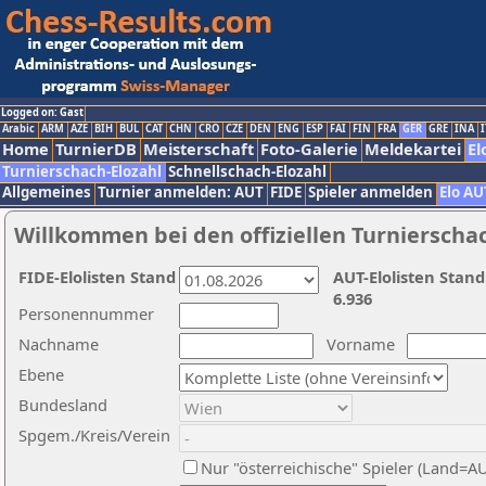
Logged on: Gast
Arabic
ARM
AZE
BIH
BUL
CAT
CHN
CRO
CZE
DEN
ENG
ESP
FAI
FIN
FRA
GER
GRE
INA
I
Home
TurnierDB
Meisterschaft
Foto-Galerie
Meldekartei
El
Turnierschach-Elozahl
Schnellschach-Elozahl
Allgemeines
Turnier anmelden: AUT
FIDE
Spieler anmelden
Elo AU
Willkommen bei den offiziellen Turnierscha
FIDE-Elolisten Stand
AUT-Elolisten Stand
6.936
Personennummer
Nachname
Vorname
Ebene
Bundesland
Spgem./Kreis/Verein
Nur "österreichische" Spieler (Land=A