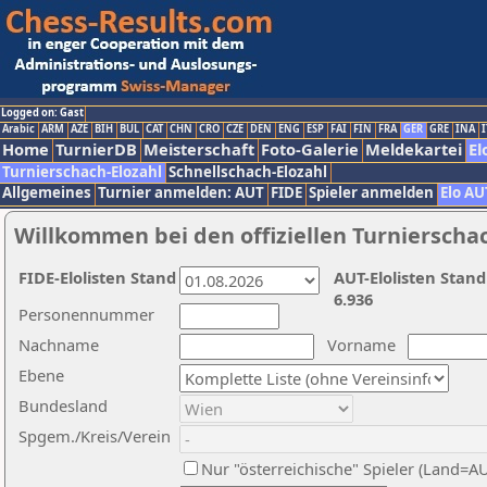
Logged on: Gast
Arabic
ARM
AZE
BIH
BUL
CAT
CHN
CRO
CZE
DEN
ENG
ESP
FAI
FIN
FRA
GER
GRE
INA
I
Home
TurnierDB
Meisterschaft
Foto-Galerie
Meldekartei
El
Turnierschach-Elozahl
Schnellschach-Elozahl
Allgemeines
Turnier anmelden: AUT
FIDE
Spieler anmelden
Elo AU
Willkommen bei den offiziellen Turnierscha
FIDE-Elolisten Stand
AUT-Elolisten Stand
6.936
Personennummer
Nachname
Vorname
Ebene
Bundesland
Spgem./Kreis/Verein
Nur "österreichische" Spieler (Land=A