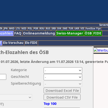
Servert
TA
JPN
MKD
LTU
NED
POL
POR
ROU
RUS
SRB
SVK
SWE
TUR
UKR
VIE
FontSize:11pt
ozahlen
FAQ
Onlineanmeldung
Swiss-Manager
ÖSB
FIDE
T
Elo Vorschau
Elo FIDE
ch-Elozahlen des ÖSB
 01.07.2026, letzte Änderung am 11.07.2026 13:14, gewertete P
Kategorie
Geschlecht
Spielberechtigung
Top 100
UT)