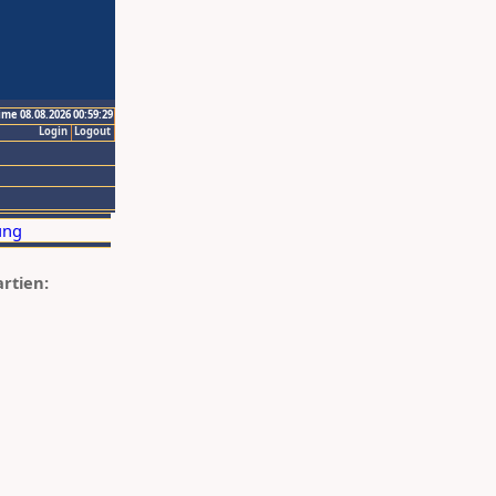
ime 08.08.2026 00:59:29
Login
Logout
artien: