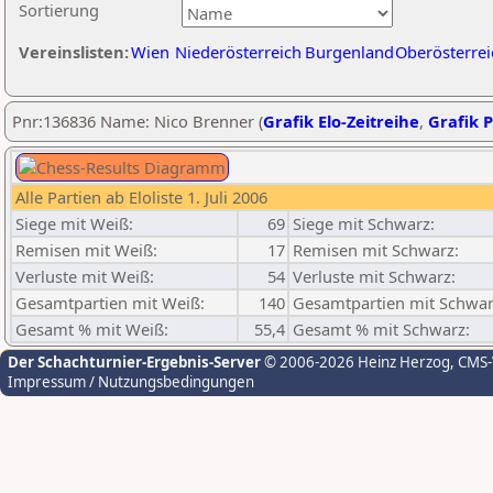
Sortierung
Vereinslisten:
Wien
Niederösterreich
Burgenland
Oberösterrei
Pnr:136836 Name: Nico Brenner (
Grafik Elo-Zeitreihe
,
Grafik P
Alle Partien ab Eloliste 1. Juli 2006
Siege mit Weiß:
69
Siege mit Schwarz:
Remisen mit Weiß:
17
Remisen mit Schwarz:
Verluste mit Weiß:
54
Verluste mit Schwarz:
Gesamtpartien mit Weiß:
140
Gesamtpartien mit Schwar
Gesamt % mit Weiß:
55,4
Gesamt % mit Schwarz:
Der Schachturnier-Ergebnis-Server
© 2006-2026 Heinz Herzog
, CMS
Impressum / Nutzungsbedingungen